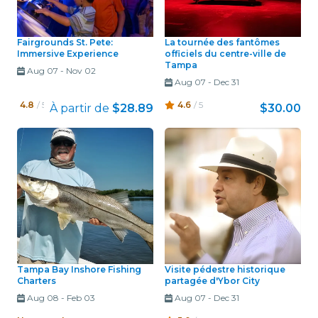
Fairgrounds St. Pete:
La tournée des fantômes
Immersive Experience
officiels du centre-ville de
Tampa
Aug 07
-
Nov 02
Aug 07
-
Dec 31
4.8
/ 5
4.6
/ 5
À partir de
$28.89
$30.00
Tampa Bay Inshore Fishing
Visite pédestre historique
Charters
partagée d'Ybor City
Aug 08
-
Feb 03
Aug 07
-
Dec 31