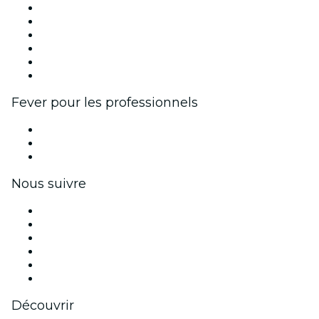
Fever Zone
Publiez votre événement
Événements d'entreprise et avantages
Programme d'affiliation
Programme d'ambassadeurs et d'influenceurs
Partenariats avec des marques
Fever pour les professionnels
Événements privés et billets de groupe
Avantages pour les entreprises
Coupons et cartes cadeaux pour les entreprises
Nous suivre
Facebook
X (Twitter)
Instagram
TikTok
LinkedIn
Youtube
Découvrir