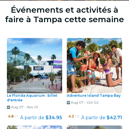
Événements et activités à
faire à Tampa cette semaine
Le Florida Aquarium : billet
Adventure Island Tampa Bay
d'entrée
Aug 07
-
Oct 02
Aug 07
-
Nov 01
4.8
/ 5
4.2
/ 5
À partir de
$34.95
À partir de
$42.71