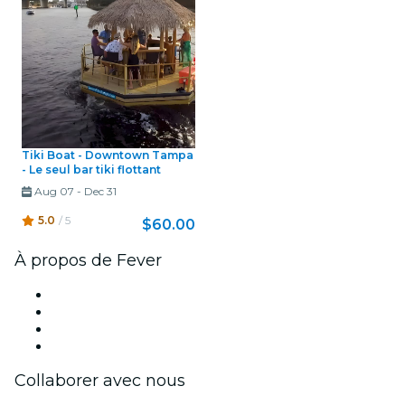
Tiki Boat - Downtown Tampa
- Le seul bar tiki flottant
Aug 07
-
Dec 31
5.0
/ 5
$60.00
À propos de Fever
Presse
Travailler chez Fever
Cartes-cadeaux
Centre d'aide
Collaborer avec nous