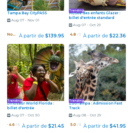
Trending
Tampa Bay CityPASS
Musée des enfants Glazer :
billet d'entrée standard
Aug 07
-
Nov 01
Aug 07
-
Oct 29
Nouveau !
4.8
/ 5
À partir de
$139.95
À partir de
$22.36
Trending
Trending
Dinosaur World Florida :
ZooTampa : Admission Fast
billet d'entrée
Track
Aug 07
-
Oct 30
Aug 08
-
Oct 29
4.6
/ 5
5.0
/ 5
À partir de
$21.45
À partir de
$41.95