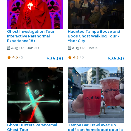
Ghost Investigation Tour
Haunted Tampa Booze and
Interactive Paranormal
Boos Ghost Walking Tour -
Experience 18+
Ybor City
Aug 07
-
Jan 30
Aug 07
-
Jan 15
4.6
/ 5
4.3
/ 5
$35.00
$35.50
Ghost Hunters Paranormal
Tampa Bar Crawl avec un
Ghost Tour
golf-cart homologué pour la