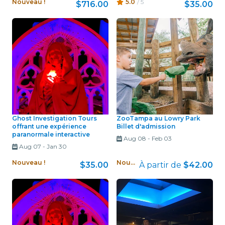
Nouveau !
5.0
/ 5
$716.00
$35.00
Ghost Investigation Tours
ZooTampa au Lowry Park
offrant une expérience
Billet d'admission
paranormale interactive
Aug 08
-
Feb 03
Aug 07
-
Jan 30
Nouveau !
Nouveau !
$35.00
À partir de
$42.00