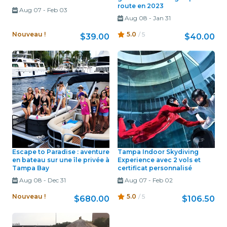
route en 2023
Aug 07
-
Feb 03
Aug 08
-
Jan 31
Nouveau !
5.0
/ 5
$39.00
$40.00
Escape to Paradise : aventure
Tampa Indoor Skydiving
en bateau sur une île privée à
Experience avec 2 vols et
Tampa Bay
certificat personnalisé
Aug 08
-
Dec 31
Aug 07
-
Feb 02
Nouveau !
5.0
/ 5
$680.00
$106.50