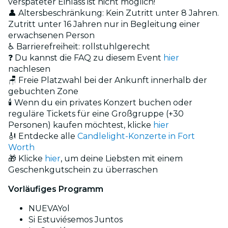
verspäteter Einlass ist nicht möglich!
👤 Altersbeschränkung: Kein Zutritt unter 8 Jahren.
Zutritt unter 16 Jahren nur in Begleitung einer
erwachsenen Person
♿ Barrierefreiheit: rollstuhlgerecht
❓ Du kannst die FAQ zu diesem Event
hier
nachlesen
🪑 Freie Platzwahl bei der Ankunft innerhalb der
gebuchten Zone
🕯️ Wenn du ein privates Konzert buchen oder
reguläre Tickets für eine Großgruppe (+30
Personen) kaufen möchtest, klicke
hier
🎻 Entdecke alle
Candlelight-Konzerte in Fort
Worth
🎁 Klicke
hier
, um deine Liebsten mit einem
Geschenkgutschein zu überraschen
Vorläufiges Programm
NUEVAYol
Si Estuviésemos Juntos