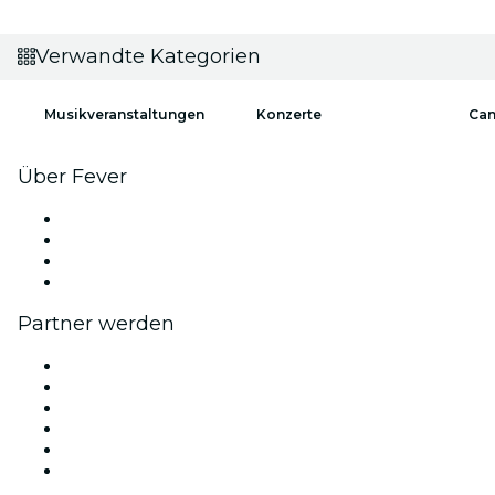
Verwandte Kategorien
Musikveranstaltungen
Konzerte
Can
Über Fever
Presse
Wir stellen ein!
Geschenkgutscheine
Hilfe-Center
Partner werden
Fever Zone
Veröffentliche dein Event
Firmenevents & -vorteile
Affiliate-Programm
Botschafter & Influencer-Programm
Markenpartnerschaften