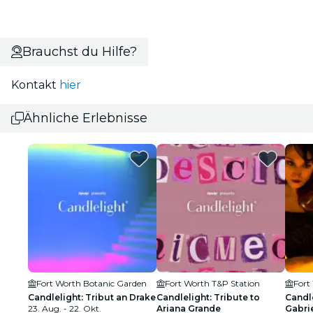
Brauchst du Hilfe?
Kontakt
hier
Ähnliche Erlebnisse
Fort Worth Botanic Garden
Fort Worth T&P Station
Fort
Candlelight: Tribut an Drake
Candlelight: Tribute to
Candle
23. Aug. - 22. Okt.
Ariana Grande
Gabrie