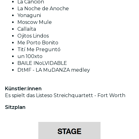
La Canción
La Noche de Anoche
Yonaguni
Moscow Mule
Callaíta
Ojitos Lindos
Me Porto Bonito
Tití Me Preguntó
un 100xto
BAILE INoLVIDABLE
DtMF - LA MuDANZA medley
Künstler:innen
Es spielt das Listeso Streichquartett - Fort Worth
Sitzplan