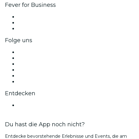
Fever for Business
Privatveranstaltungen & Gruppentickets
Firmenvorteile
Firmengeschenkkarten und -gutscheine
Folge uns
Facebook
X (Twitter)
Instagram
TikTok
LinkedIn
YouTube
Entdecken
Veranstaltungsorte in Fort Worth
Du hast die App noch nicht?
Entdecke bevorstehende Erlebnisse und Events, die am