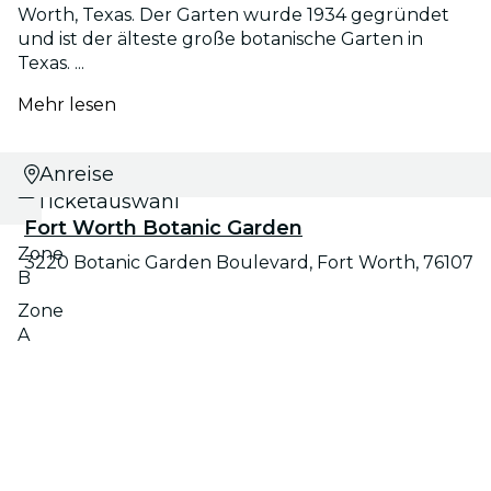
Worth, Texas. Der Garten wurde 1934 gegründet
und ist der älteste große botanische Garten in
Texas. ...
Mehr lesen
Datums- und
Anreise
Ticketauswahl
Fort Worth Botanic Garden
Zone
3220 Botanic Garden Boulevard, Fort Worth, 76107
B
Zone
A