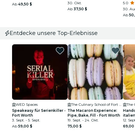
30. Okt.
5.0
Ab
49,50 $
Ab
37,50 $
30. Aug
Ab
50
Entdecke unsere Top-Erlebnisse
WED Spaces
The Culinary School of Fort Worth
Speakeasy für Serienkiller -
The Macaron Experience:
Handc
Fort Worth
Pipe, Bake, Fill - Fort Worth
italie
3. Sept. - 5. Sept.
19. Sept. - 24. Okt.
Fort 
12. Sep
Ab
59,00 $
75,00 $
69,00