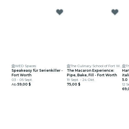
WED Spaces
The Culinary School of Fort Worth
Speakeasy für Serienkiller -
The Macaron Experience:
Han
Fort Worth
Pipe, Bake, Fill - Fort Worth
ita
03 - 05 Sept.
19 Sept. - 24 Okt.
For
5.0
Ab
59,00 $
75,00 $
12 S
69,