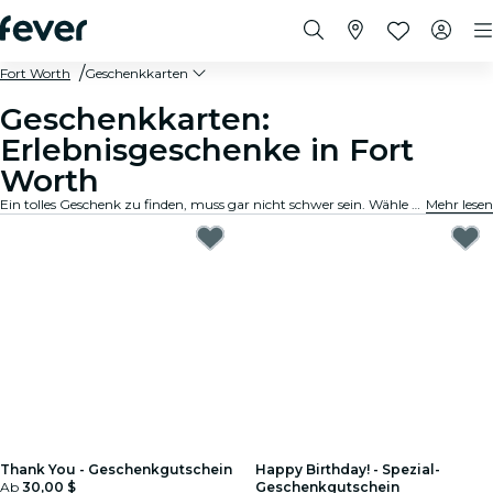
Fort Worth
Geschenkkarten
Geschenkkarten:
Erlebnisgeschenke in Fort
Worth
Ein tolles Geschenk zu finden, muss gar nicht schwer sein. Wähle die Karte aus, passe den Betrag an und verschenke ein Erlebnis, an das sich der Beschenkte noch lange erinnern wird. Schnell, flexibel und kinderleicht.
Mehr lesen
Thank You - Geschenkgutschein
Happy Birthday! - Spezial-
Ab
30,00 $
Geschenkgutschein