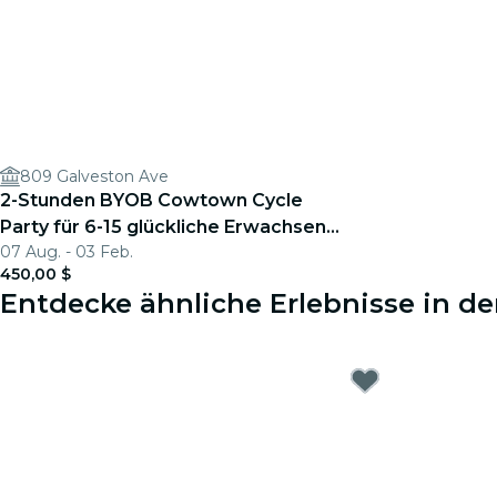
809 Galveston Ave
2-Stunden BYOB Cowtown Cycle
Party für 6-15 glückliche Erwachsene
07 Aug. - 03 Feb.
in FW
450,00 $
Entdecke ähnliche Erlebnisse in d