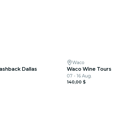
Waco
shback Dallas
Waco Wine Tours
07 - 16 Aug.
140,00 $