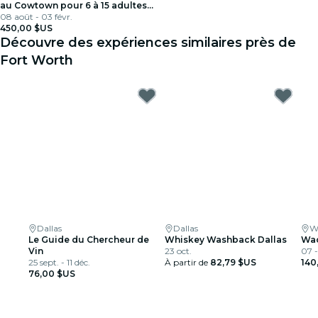
au Cowtown pour 6 à 15 adultes
heureux à FW
08 août - 03 févr.
450,00 $US
Découvre des expériences similaires près de
Fort Worth
Dallas
Dallas
W
Le Guide du Chercheur de
Whiskey Washback Dallas
Wac
Vin
23 oct.
07 -
25 sept. - 11 déc.
À partir de
82,79 $US
140
76,00 $US