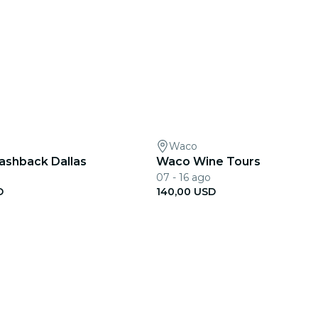
Waco
shback Dallas
Waco Wine Tours
07 - 16 ago
D
140,00 USD