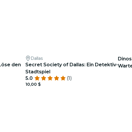
Dallas
Dinos
Löse den
Secret Society of Dallas: Ein Detektiv-
Warte
Stadtspiel
5.0
(1)
10,00 $