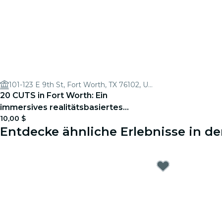
101-123 E 9th St, Fort Worth, TX 76102, USA
20 CUTS in Fort Worth: Ein
immersives realitätsbasiertes
10,00 $
Thriller-Spiel
Entdecke ähnliche Erlebnisse in d