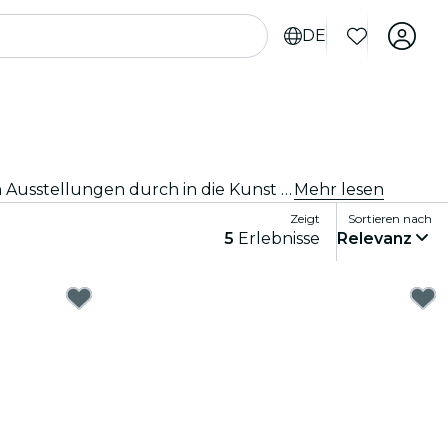
DE
Immersive Erlebnisse, Immersive Kunsterlebnisse/Kunstausstellungen in Fort Worth, die die Wertschätzung von Ausstellungen durch in die Kunst integrierte Spitzentechnologie auf ein ganz neues Niveau bringen.
Mehr lesen
Zeigt
Sortieren nach
5
Erlebnisse
Relevanz