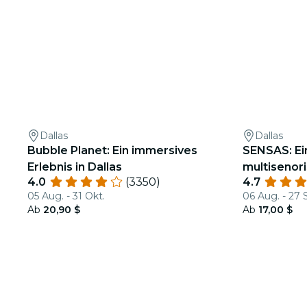
Dallas
Dallas
Bubble Planet: Ein immersives
SENSAS: Ein
Erlebnis in Dallas
multisenor
4.0
(3350)
4.7
Erlebnis
05 Aug. - 31 Okt.
06 Aug. - 27 
Ab
20,90 $
Ab
17,00 $