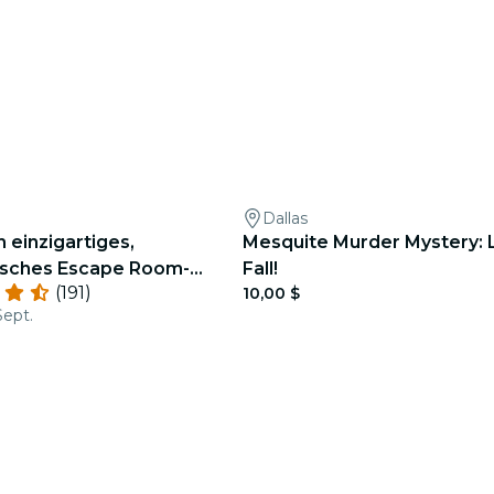
Dallas
 einzigartiges,
Mesquite Murder Mystery: 
isches Escape Room-
Fall!
(191)
10,00 $
Sept.