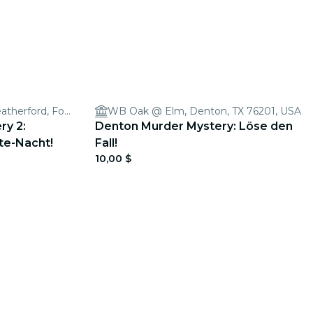
Commerce & Belknap - Weatherford, Fort Worth, TX 76102, USA
WB Oak @ Elm, Denton, TX 76201, USA
ry 2:
Denton Murder Mystery: Löse den
te-Nacht!
Fall!
10,00 $