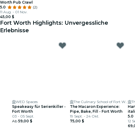
Worth Pub Crawl
5.0
(2)
11 Aug. - 01 Nov.
45,00 $
Fort Worth Highlights: Unvergessliche
Erlebnisse
WED Spaces
The Culinary School of Fort Worth
Speakeasy für Serienkiller -
The Macaron Experience:
Han
Fort Worth
Pipe, Bake, Fill - Fort Worth
ita
03 - 05 Sept.
19 Sept. - 24 Okt.
For
5.0
Ab
59,00 $
75,00 $
12 S
69,