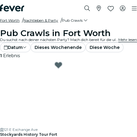
Fort Worth
Nachtleben & Party
Pub Crawls
Pub Crawls in Fort Worth
Du suchst nach deiner nächsten Party? Mach dich bereit für die ultimative Kneipentour in Fort Worth! Springe von Kneipe zu Kneipe, genieße köstliche Getränke und lerne unterwegs neue Leute kennen. Verpasse auf keinen Fall die besten Kneipentouren, die Fort Worth zu bieten hat!
Mehr lesen
Datum
Dieses Wochenende
Diese Woche
1
Erlebnis
121 E Exchange Ave
Stockyards History Tour Fort