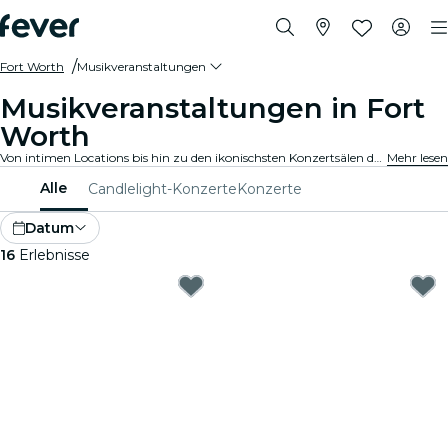
Fort Worth
Musikveranstaltungen
Musikveranstaltungen in Fort
Worth
Von intimen Locations bis hin zu den ikonischsten Konzertsälen der Stadt, Fort Worth pulsiert mit der Musik und bietet ein vielfältiges Veranstaltungsangebot für jeden Geschmack und Stil.
Mehr lesen
Alle
Candlelight-Konzerte
Konzerte
Datum
16
Erlebnisse