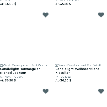
07 Nov.
27 Sept. - 03 Dez.
Ab
34,00 $
Ab
45,50 $
Walsh Development Fort Worth
Walsh Development Fort Worth
Candlelight: Hommage an
Candlelight: Weihnachtliche
Michael Jackson
Klassiker
07 Nov. - 10 Jan.
17 - 20 Dez.
Ab
36,50 $
Ab
36,50 $