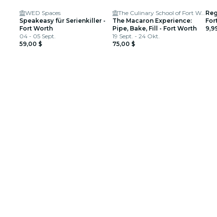
WED Spaces
The Culinary School of Fort Worth
Reg
Speakeasy für Serienkiller -
The Macaron Experience:
For
Fort Worth
Pipe, Bake, Fill - Fort Worth
9,9
04 - 05 Sept.
19 Sept. - 24 Okt.
59,00 $
75,00 $