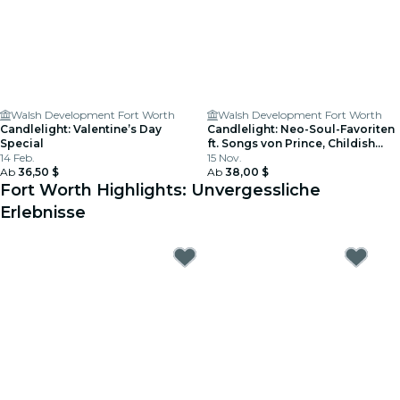
Walsh Development Fort Worth
Walsh Development Fort Worth
Candlelight: Valentine’s Day
Candlelight: Neo-Soul-Favoriten
Special
ft. Songs von Prince, Childish
14 Feb.
Gambino & mehr
15 Nov.
Ab
36,50 $
Ab
38,00 $
Fort Worth Highlights: Unvergessliche
Erlebnisse