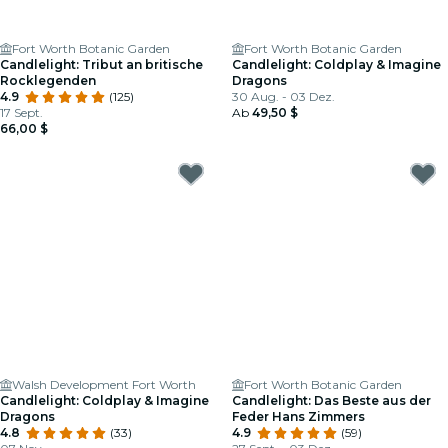
Fort Worth Botanic Garden
Fort Worth Botanic Garden
Candlelight: Tribut an britische
Candlelight: Coldplay & Imagine
Rocklegenden
Dragons
4.9
(125)
30 Aug. - 03 Dez.
17 Sept.
Ab
49,50 $
66,00 $
Walsh Development Fort Worth
Fort Worth Botanic Garden
Candlelight: Coldplay & Imagine
Candlelight: Das Beste aus der
Dragons
Feder Hans Zimmers
4.8
(33)
4.9
(59)