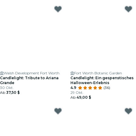
Walsh Development Fort Worth
Fort Worth Botanic Garden
Candlelight: Tribute to Ariana
Candlelight: Ein gespenstisches
Grande
Halloween-Erlebnis
30 Okt.
4.9
(36)
Ab
37,50 $
29 Okt.
Ab
49,00 $