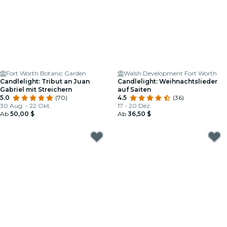
Fort Worth Botanic Garden
Walsh Development Fort Worth
Candlelight: Tribut an Juan
Candlelight: Weihnachtslieder
Gabriel mit Streichern
auf Saiten
5.0
(70)
4.5
(36)
30 Aug. - 22 Okt.
17 - 20 Dez.
Ab
50,00 $
Ab
36,50 $