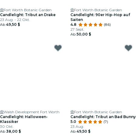
Fort Worth Botanic Garden
Fort Worth Botanic Garden
Candlelight: Tribut an Drake
Candlelight: 90er Hip-Hop auf
23 Aug. - 22 Okt.
Saiten
Ab
49,50 $
4.8
(86)
27 Sept.
Ab
50,00 $
Walsh Development Fort Worth
Fort Worth Botanic Garden
Candlelight: Halloween-
Candlelight: Tribut an Bad Bunny
Klassiker
5.0
(7)
30 Okt.
23 Aug.
Ab
38,00 $
Ab
49,50 $