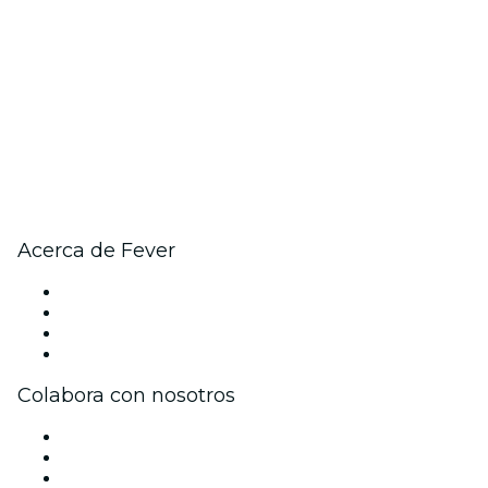
Acerca de Fever
Prensa
Únete al equipo
Tarjetas Regalo
Centro de asistencia
Colabora con nosotros
Gestiona tu evento
Publica tu evento
Eventos y beneficios para empresas