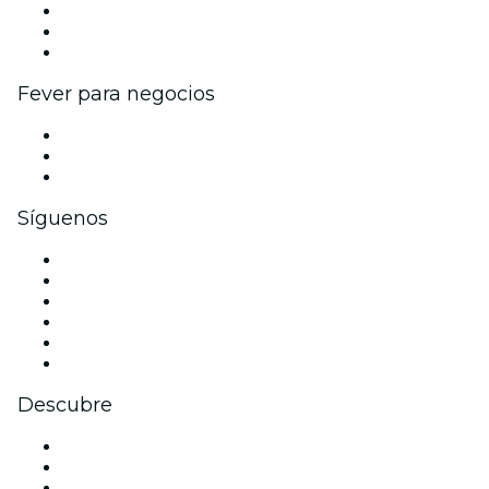
Programa de Afiliados
Programa de embajadores e influencers
Colaboraciones de marca
Fever para negocios
Eventos privados y entradas de grupo
Beneficios corporativos
Tarjetas y cupones de regalo corporativos
Síguenos
Facebook
X (Twitter)
Instagram
TikTok
LinkedIn
Youtube
Descubre
Locales y espacios de eventos en Perth
Hoy
Mañana