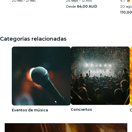
20 feb - 21 feb
24 sept - 12 nov
única 
4.1
venda
Desde
64,00 AUD
20 ago
110,0
Categorías relacionadas
Conciertos
Eventos de música
C