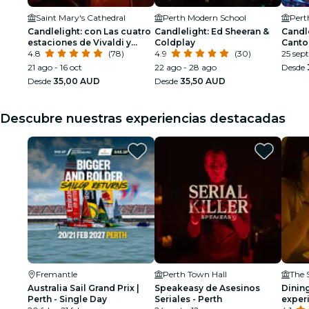
Saint Mary's Cathedral
Perth Modern School
Pert
Candlelight: con Las cuatro
Candlelight: Ed Sheeran &
Candle
estaciones de Vivaldi y
Coldplay
Canto
mucho más
4.8
(78)
4.9
(30)
25 sept
21 ago - 16 oct
22 ago - 28 ago
Desde
Desde
35,00 AUD
Desde
35,50 AUD
Descubre nuestras experiencias destacadas
Fremantle
Perth Town Hall
The 
Australia Sail Grand Prix |
Speakeasy de Asesinos
Dining
Perth - Single Day
Seriales - Perth
exper