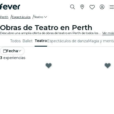
Perth
Espectáculos
Teatro
Obras de Teatro en Perth
Descubre una amplia oferta de obras de teatro en Perth de todos los géneros y estilos, para que pases una gran velada con la mejor compañía.
Ver más
Teatro
Todos
Ballet
Espectáculos de danza
Magia y ment
Fecha
3
experiencias