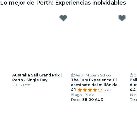
Lo mejor de Perth: Experiencias inolvidables
Australia Sail Grand Prix |
Perth Modern School
O
Perth - Single Day
The Jury Experience: El
Ball
20 - 21 feb
asesinato del millón de
dur
dólares
4.1
(70)
esp
4.4
15 ago - 19 dic
14 n
Desde
38,00 AUD
Des