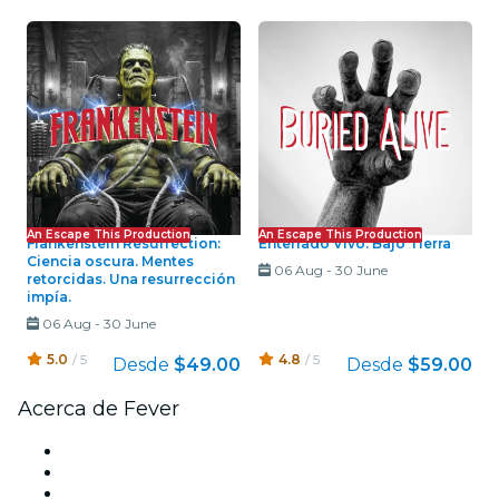
An Escape This Production
An Escape This Production
Frankenstein Resurrection:
Enterrado Vivo: Bajo Tierra
Ciencia oscura. Mentes
06 Aug
-
30 June
retorcidas. Una resurrección
impía.
06 Aug
-
30 June
5.0
/ 5
4.8
/ 5
Desde
$49.00
Desde
$59.00
Acerca de Fever
Prensa
Únete al equipo
Tarjetas Regalo