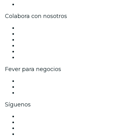
Centro de asistencia
Colabora con nosotros
Gestiona tu evento
Publica tu evento
Eventos y beneficios para empresas
Programa de Afiliados
Programa de embajadores e influencers
Colaboraciones de marca
Fever para negocios
Eventos privados y entradas de grupo
Beneficios corporativos
Tarjetas y cupones de regalo corporativos
Síguenos
Facebook
X (Twitter)
Instagram
TikTok