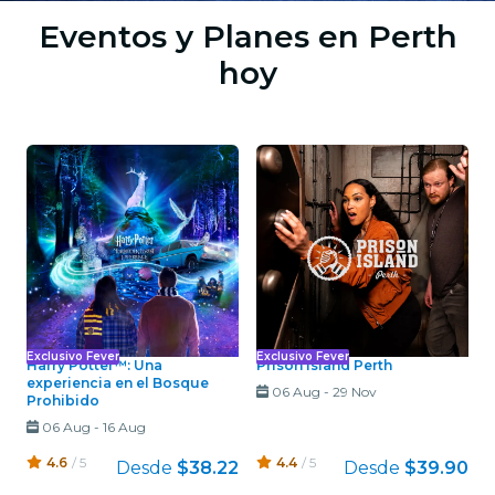
Eventos y Planes en Perth
hoy
Exclusivo Fever
Exclusivo Fever
Harry Potter™: Una
Prison Island Perth
experiencia en el Bosque
06 Aug
-
29 Nov
Prohibido
06 Aug
-
16 Aug
4.6
/ 5
4.4
/ 5
Desde
$38.22
Desde
$39.90