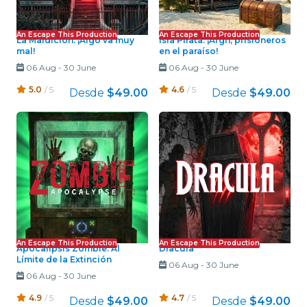
An Escape This Production
An Escape This Production
La Maldición: ¡Algo va muy
Isla Pirata: ¡Argh, prisioneros
mal!
en el paraíso!
06 Aug
-
30 June
06 Aug
-
30 June
5.0
/ 5
4.6
/ 5
Desde
$49.00
Desde
$49.00
An Escape This Production
An Escape This Production
Apocalipsis Zombie: Al
Dracula
Límite de la Extinción
06 Aug
-
30 June
06 Aug
-
30 June
4.9
/ 5
4.7
/ 5
Desde
$49.00
Desde
$49.00