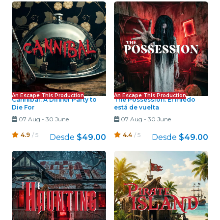
An Escape This Production
An Escape This Production
Cannibal: A Dinner Party to
The Possession: El miedo
Die For
está de vuelta
07 Aug
-
30 June
07 Aug
-
30 June
4.9
/ 5
4.4
/ 5
Desde
$49.00
Desde
$49.00