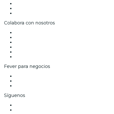
Únete al equipo
Tarjetas Regalo
Centro de asistencia
Colabora con nosotros
Gestiona tu evento
Publica tu evento
Eventos y beneficios para empresas
Programa de Afiliados
Programa de embajadores e influencers
Colaboraciones de marca
Fever para negocios
Eventos privados y entradas de grupo
Beneficios corporativos
Tarjetas y cupones de regalo corporativos
Síguenos
Facebook
X (Twitter)