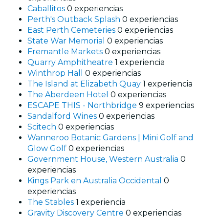
Caballitos
0 experiencias
Perth's Outback Splash
0 experiencias
East Perth Cemeteries
0 experiencias
State War Memorial
0 experiencias
Fremantle Markets
0 experiencias
Quarry Amphitheatre
1 experiencia
Winthrop Hall
0 experiencias
The Island at Elizabeth Quay
1 experiencia
The Aberdeen Hotel
0 experiencias
ESCAPE THIS - Northbridge
9 experiencias
Sandalford Wines
0 experiencias
Scitech
0 experiencias
Wanneroo Botanic Gardens | Mini Golf and
Glow Golf
0 experiencias
Government House, Western Australia
0
experiencias
Kings Park en Australia Occidental
0
experiencias
The Stables
1 experiencia
Gravity Discovery Centre
0 experiencias