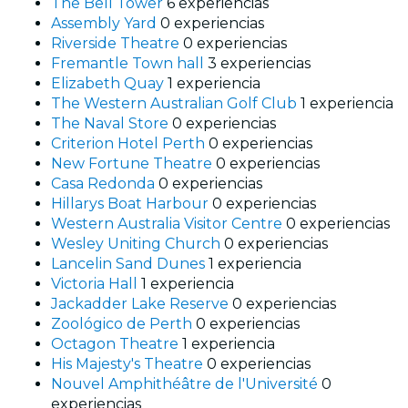
The Bell Tower
6 experiencias
Assembly Yard
0 experiencias
Riverside Theatre
0 experiencias
Fremantle Town hall
3 experiencias
Elizabeth Quay
1 experiencia
The Western Australian Golf Club
1 experiencia
The Naval Store
0 experiencias
Criterion Hotel Perth
0 experiencias
New Fortune Theatre
0 experiencias
Casa Redonda
0 experiencias
Hillarys Boat Harbour
0 experiencias
Western Australia Visitor Centre
0 experiencias
Wesley Uniting Church
0 experiencias
Lancelin Sand Dunes
1 experiencia
Victoria Hall
1 experiencia
Jackadder Lake Reserve
0 experiencias
Zoológico de Perth
0 experiencias
Octagon Theatre
1 experiencia
His Majesty's Theatre
0 experiencias
Nouvel Amphithéâtre de l'Université
0
experiencias