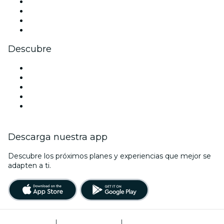
Instagram
TikTok
LinkedIn
Youtube
Descubre
Locales y espacios de eventos en Perth
Hoy
Mañana
Esta semana
Este fin de semana
Descarga nuestra app
Descubre los próximos planes y experiencias que mejor se
adapten a ti.
Términos de uso
|
Política de privacidad
|
Administrador de cookies