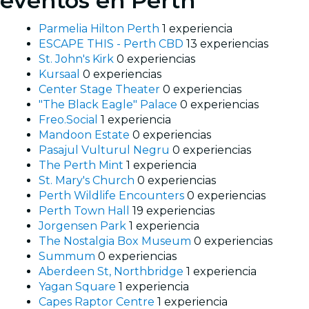
eventos en Perth
Parmelia Hilton Perth
1 experiencia
ESCAPE THIS - Perth CBD
13 experiencias
St. John's Kirk
0 experiencias
Kursaal
0 experiencias
Center Stage Theater
0 experiencias
"The Black Eagle" Palace
0 experiencias
Freo.Social
1 experiencia
Mandoon Estate
0 experiencias
Pasajul Vulturul Negru
0 experiencias
The Perth Mint
1 experiencia
St. Mary's Church
0 experiencias
Perth Wildlife Encounters
0 experiencias
Perth Town Hall
19 experiencias
Jorgensen Park
1 experiencia
The Nostalgia Box Museum
0 experiencias
Summum
0 experiencias
Aberdeen St, Northbridge
1 experiencia
Yagan Square
1 experiencia
Capes Raptor Centre
1 experiencia