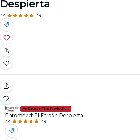
Despierta
4.9
(14)
An Escape This Production
Entombed: El Faraón Despierta
4.9
(14)