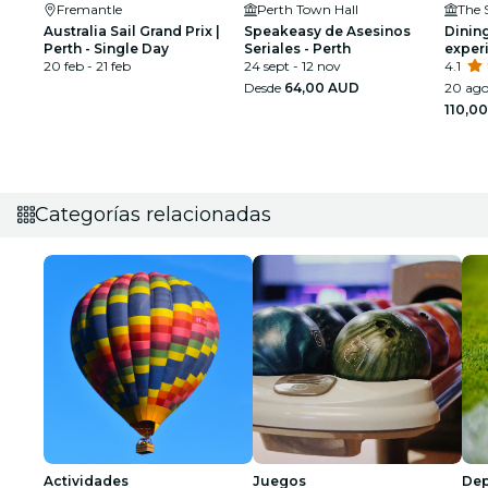
Fremantle
Perth Town Hall
The 
Australia Sail Grand Prix |
Speakeasy de Asesinos
Dining
Perth - Single Day
Seriales - Perth
exper
20 feb - 21 feb
24 sept - 12 nov
única 
4.1
venda
Desde
64,00 AUD
20 ago
110,0
Categorías relacionadas
Actividades
Juegos
Dep