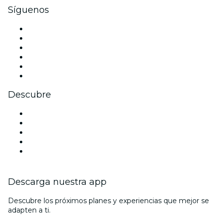
Síguenos
Facebook
X (Twitter)
Instagram
TikTok
LinkedIn
Youtube
Descubre
Locales y espacios de eventos en Perth
Hoy
Mañana
Esta semana
Este fin de semana
Descarga nuestra app
Descubre los próximos planes y experiencias que mejor se
adapten a ti.