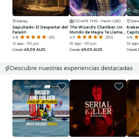
Sídney
ESCAPE THIS - Perth CBD
Sídn
Sepultado: El Despertar del
The Wizard's Chamber: Un
Krake
Faraón
Mundo de Magia Te Llama...
Capit
4.8
(13)
4.9
(30)
4.8
12 ago - 30 jun
10 ago - 30 jun
10 ago
Desde
49,00 AUD
Desde
49,00 AUD
Desde
Descubre nuestras experiencias destacadas