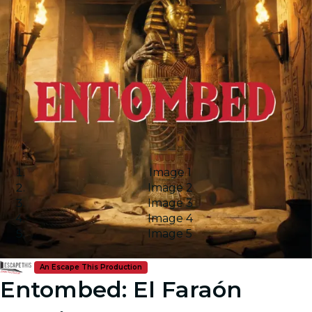
Image 1
Image 2
Image 3
Image 4
Image 5
An Escape This Production
Entombed: El Faraón