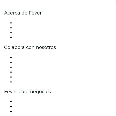
Acerca de Fever
Prensa
Únete al equipo
Tarjetas Regalo
Centro de asistencia
Colabora con nosotros
Gestiona tu evento
Publica tu evento
Eventos y beneficios para empresas
Programa de Afiliados
Programa de embajadores e influencers
Colaboraciones de marca
Fever para negocios
Eventos privados y entradas de grupo
Beneficios corporativos
Tarjetas y cupones de regalo corporativos