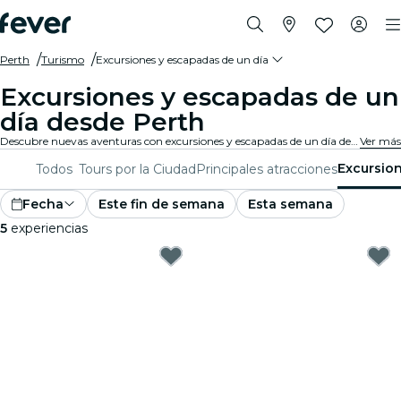
Perth
Turismo
Excursiones y escapadas de un día
Excursiones y escapadas de un
día desde Perth
Descubre nuevas aventuras con excursiones y escapadas de un día desde Perth. Explora atracciones cercanas, paisajes impresionantes y lugares culturales con guías expertos. Un día de descubrimiento perfecto para quienes desean conocer lo mejor de la región.
Ver más
Excursion
Todos
Tours por la Ciudad
Principales atracciones
Fecha
Este fin de semana
Esta semana
5
experiencias