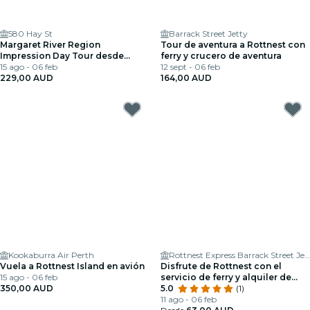
580 Hay St
Barrack Street Jetty
Margaret River Region
Tour de aventura a Rottnest con
Impression Day Tour desde
ferry y crucero de aventura
Perth
15 ago - 06 feb
12 sept - 06 feb
229,00 AUD
164,00 AUD
Kookaburra Air Perth
Rottnest Express Barrack Street Jetty Terminal
Vuela a Rottnest Island en avión
Disfrute de Rottnest con el
15 ago - 06 feb
servicio de ferry y alquiler de
350,00 AUD
bicicletas
5.0
(1)
11 ago - 06 feb