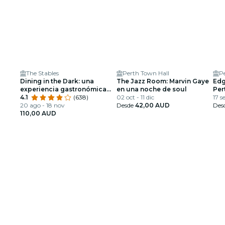
The Stables
Perth Town Hall
P
Dining in the Dark: una
The Jazz Room: Marvin Gaye
Edg
experiencia gastronómica
en una noche de soul
Per
única con los ojos vendados
4.1
(638)
02 oct - 11 dic
17 s
en The Stables
20 ago - 18 nov
Desde
42,00 AUD
Des
110,00 AUD