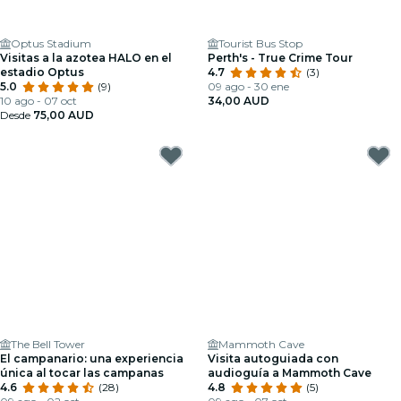
Optus Stadium
Tourist Bus Stop
Visitas a la azotea HALO en el
Perth's - True Crime Tour
estadio Optus
4.7
(3)
5.0
(9)
09 ago - 30 ene
10 ago - 07 oct
34,00 AUD
Desde
75,00 AUD
The Bell Tower
Mammoth Cave
El campanario: una experiencia
Visita autoguiada con
única al tocar las campanas
audioguía a Mammoth Cave
4.6
(28)
4.8
(5)