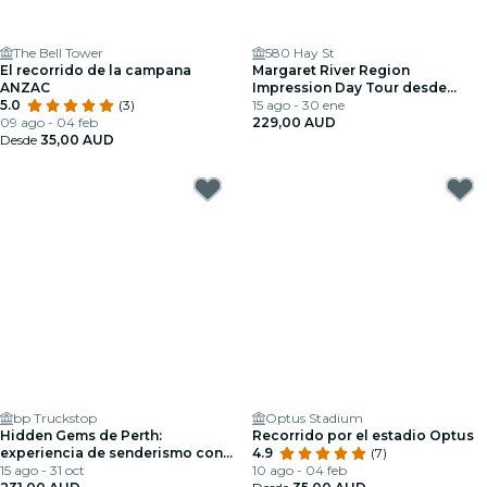
The Bell Tower
580 Hay St
El recorrido de la campana
Margaret River Region
ANZAC
Impression Day Tour desde
5.0
(3)
Perth
15 ago - 30 ene
09 ago - 04 feb
229,00 AUD
Desde
35,00 AUD
bp Truckstop
Optus Stadium
Hidden Gems de Perth:
Recorrido por el estadio Optus
experiencia de senderismo con
4.9
(7)
almuerzo
15 ago - 31 oct
10 ago - 04 feb