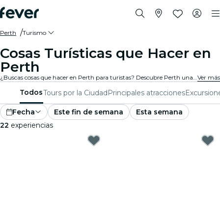
Perth
Turismo
Cosas Turísticas que Hacer en
Perth
¿Buscas cosas que hacer en Perth para turistas? Descubre Perth una aventura a la vez con estas emocionantes experiencias diseñadas especialmente para turistas. ¡Descubre lo mejor que hay para hacer!
Ver más
Todos
Tours por la Ciudad
Principales atracciones
Excursion
Fecha
Este fin de semana
Esta semana
22
experiencias