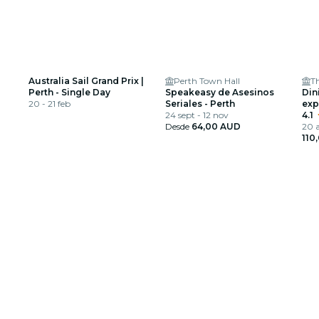
Australia Sail Grand Prix |
Perth Town Hall
Th
Perth - Single Day
Speakeasy de Asesinos
Din
20 - 21 feb
Seriales - Perth
exp
24 sept - 12 nov
úni
4.1
Desde
64,00 AUD
en 
20 a
110