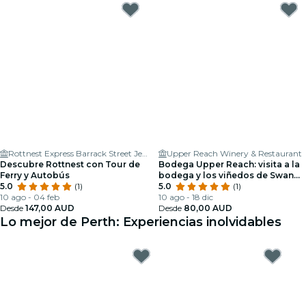
Rottnest Express Barrack Street Jetty Terminal
Upper Reach Winery & Restaurant
Descubre Rottnest con Tour de
Bodega Upper Reach: visita a la
Ferry y Autobús
bodega y los viñedos de Swan
5.0
(1)
Valley
5.0
(1)
10 ago - 04 feb
10 ago - 18 dic
Desde
147,00 AUD
Desde
80,00 AUD
Lo mejor de Perth: Experiencias inolvidables