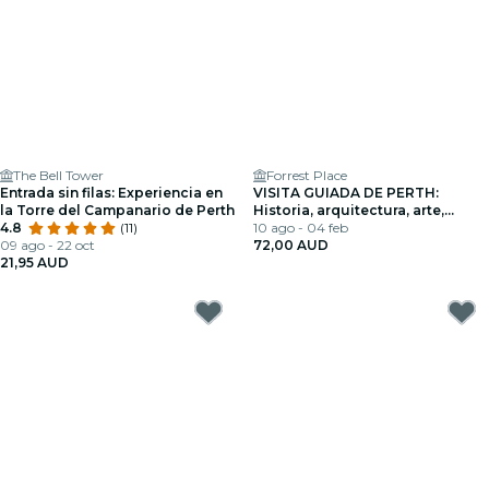
The Bell Tower
Forrest Place
Entrada sin filas: Experiencia en
VISITA GUIADA DE PERTH:
la Torre del Campanario de Perth
Historia, arquitectura, arte,
4.8
(11)
información local y mucho más.
10 ago - 04 feb
09 ago - 22 oct
72,00 AUD
21,95 AUD