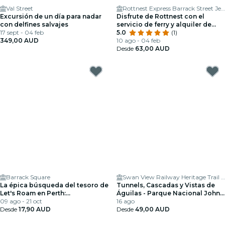
Val Street
Rottnest Express Barrack Street Jetty Terminal
Excursión de un día para nadar
Disfrute de Rottnest con el
con delfines salvajes
servicio de ferry y alquiler de
17 sept - 04 feb
bicicletas
5.0
(1)
349,00 AUD
10 ago - 04 feb
Desde
63,00 AUD
Barrack Square
Swan View Railway Heritage Trail Hub
La épica búsqueda del tesoro de
Tunnels, Cascadas y Vistas de
Let's Roam en Perth:
Águilas - Parque Nacional John
¡encaramado a un cisne!
09 ago - 21 oct
Forrest
16 ago
Desde
17,90 AUD
Desde
49,00 AUD