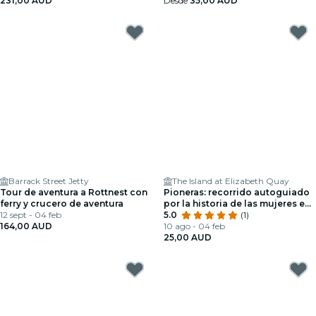
231,00 AUD
Desde
35,00 AUD
Barrack Street Jetty
The Island at Elizabeth Quay
Tour de aventura a Rottnest con
Pioneras: recorrido autoguiado
ferry y crucero de aventura
por la historia de las mujeres en
12 sept - 04 feb
Perth
5.0
(1)
164,00 AUD
10 ago - 04 feb
25,00 AUD