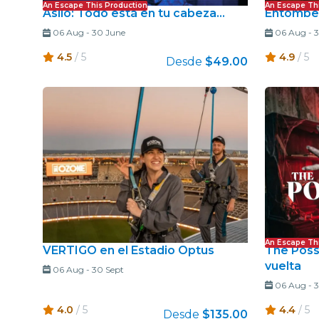
An Escape This Production
An Escape Th
Asilo: Todo está en tu cabeza...
Entombed
06 Aug
-
30 June
06 Aug
-
3
4.5
/ 5
4.9
/ 5
Desde
$49.00
An Escape Th
VERTIGO en el Estadio Optus
The Poss
vuelta
06 Aug
-
30 Sept
06 Aug
-
3
4.0
/ 5
4.4
/ 5
Desde
$135.00