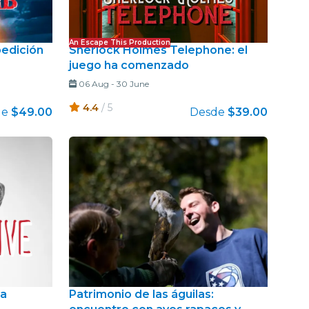
An Escape This Production
pedición
Sherlock Holmes Telephone: el
juego ha comenzado
06 Aug
-
30 June
4.4
/ 5
de
$49.00
Desde
$39.00
ra
Patrimonio de las águilas: