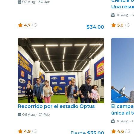
Ciencia o
07 Aug
-
30 Jan
Una resu
06 Aug
-
3
4.7
/ 5
5.0
/ 5
$34.00
Recorrido por el estadio Optus
El campa
única al 
06 Aug
-
01 Feb
06 Aug
-
0
4.9
/ 5
4.6
/ 5
Desde
$35.00