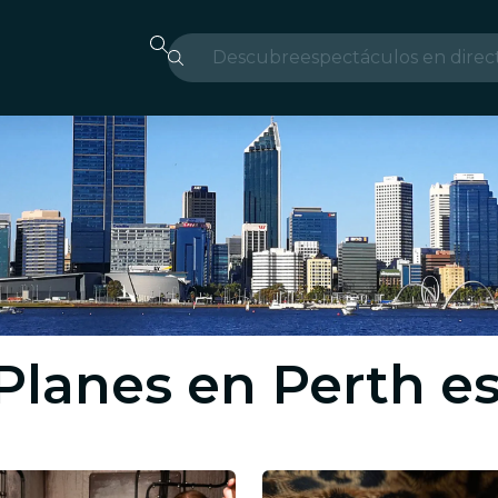
Descubre
espectáculos en direc
Madrid
candlelight
Londres
experiencias y ciudad
São Paulo
exposiciones
 Planes en Perth e
Seúl
recorridos por la ciud
conciertos