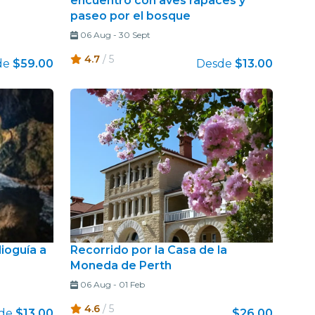
encuentro con aves rapaces y
paseo por el bosque
06 Aug
-
30 Sept
4.7
/ 5
de
$59.00
Desde
$13.00
ioguía a
Recorrido por la Casa de la
Moneda de Perth
06 Aug
-
01 Feb
4.6
/ 5
de
$13.00
$26.00