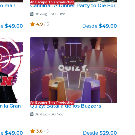
An Escape This Production
do mal!
Cannibal: A Dinner Party to Die For
06 Aug
-
30 June
4.9
/ 5
de
$49.00
Desde
$49.00
An Escape This Production
n la Gran
Quizy: Batalla de los Buzzers
06 Aug
-
30 Nov
3.6
/ 5
de
$49.00
Desde
$29.00