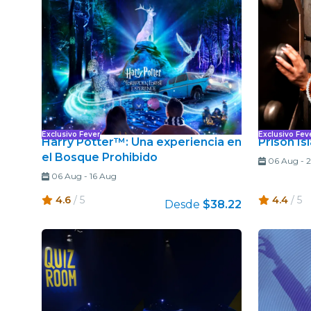
Exclusivo Fever
Exclusivo Fev
Harry Potter™: Una experiencia en
Prison Is
el Bosque Prohibido
06 Aug
-
2
06 Aug
-
16 Aug
4.6
/ 5
4.4
/ 5
Desde
$38.22