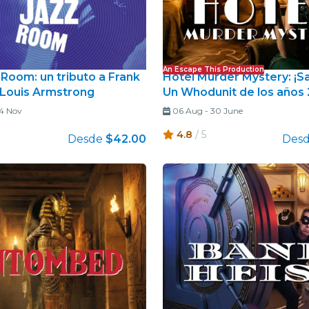
An Escape This Production
 Room: un tributo a Frank
Hotel Murder Mystery: ¡S
y Louis Armstrong
Un Whodunit de los años
4 Nov
06 Aug
-
30 June
4.8
/ 5
Desde
$42.00
Des