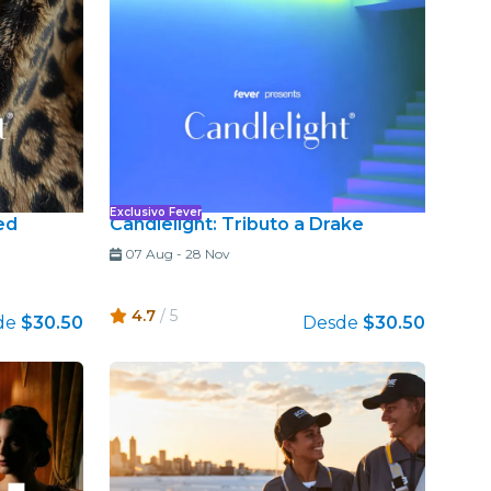
Exclusivo Fever
ed
Candlelight: Tributo a Drake
07 Aug
-
28 Nov
4.7
/ 5
de
$30.50
Desde
$30.50