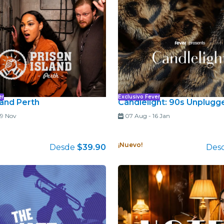
restaurantes
cine
er
Exclusivo Fever
land Perth
Candlelight: 90s Unplugg
9 Nov
07 Aug
-
16 Jan
¡Nuevo!
Desde
$39.90
Des