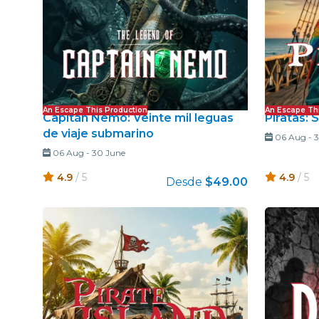
An Escape This Production
An Escape Th
Capitán Nemo: Veinte mil leguas
Piratas: 
de viaje submarino
06 Aug
-
3
06 Aug
-
30 June
4.9
/ 5
4.9
/ 5
Desde
$49.00