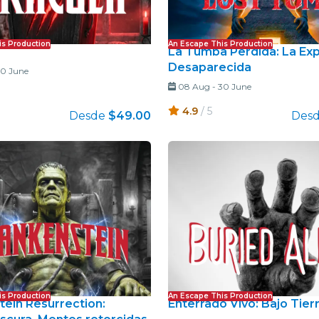
is Production
An Escape This Production
La Tumba Perdida: La Ex
Desaparecida
0 June
08 Aug
-
30 June
4.9
/ 5
Desde
$49.00
Des
is Production
An Escape This Production
tein Resurrection:
Enterrado Vivo: Bajo Tier