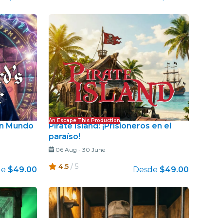
An Escape This Production
Un Mundo
Pirate Island: ¡Prisioneros en el
paraíso!
06 Aug
-
30 June
4.5
/ 5
de
$49.00
Desde
$49.00