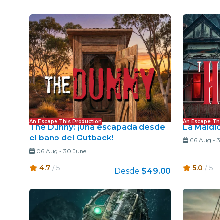
An Escape This Production
An Escape Th
The Dunny: ¡Una escapada desde
La Maldic
el baño del Outback!
06 Aug
-
3
06 Aug
-
30 June
4.7
/ 5
5.0
/ 5
Desde
$49.00