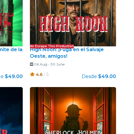
An Escape This Production
mite de la
High Noon: ¡Fuga en el Salvaje
Oeste, amigos!
06 Aug
-
30 June
4.6
/ 5
de
$49.00
Desde
$49.00