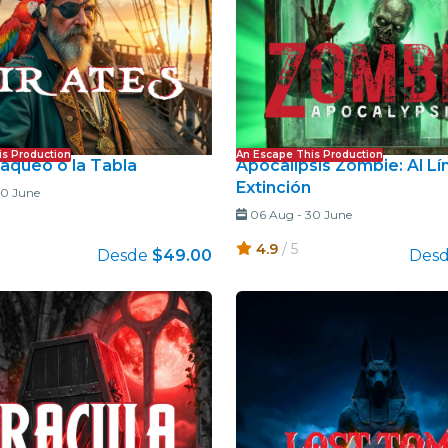
is Production
An Escape This Production
Saqueo o la Tabla
Apocalipsis Zombie: Al Lí
Extinción
0 June
06 Aug
-
30 June
4.9
/ 5
Desde
$49.00
Des