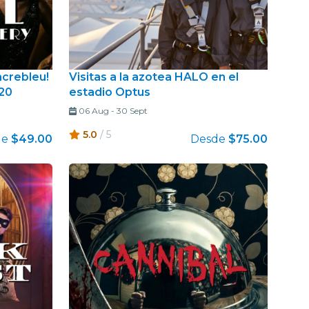
acrebleu!
Visitas a la azotea HALO en el
 20
estadio Optus
06 Aug
-
30 Sept
5.0
/ 5
de
$49.00
Desde
$75.00