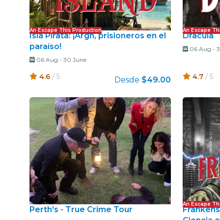
An Escape This Production
An Escape Th
Isla Pirata: ¡Argh, prisioneros en el
Dracula
paraíso!
06 Aug
-
3
06 Aug
-
30 June
4.6
/ 5
4.7
/ 5
Desde
$49.00
An Escape Th
Perth's - True Crime Tour
Frankens