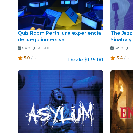
Quiz Room Perth: una experiencia
The Jazz
de juego inmersiva
Sinatra 
06 Aug
-
31 Dec
08 Aug
-
1
5.0
/ 5
3.4
/ 5
Desde
$135.00