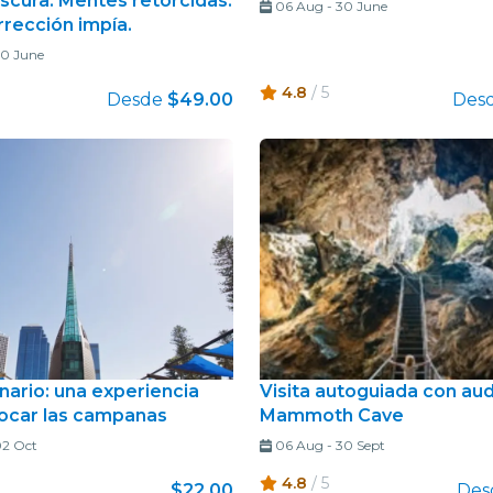
scura. Mentes retorcidas.
06 Aug
-
30 June
rrección impía.
0 June
4.8
/ 5
Desde
$49.00
Des
nario: una experiencia
Visita autoguiada con aud
tocar las campanas
Mammoth Cave
2 Oct
06 Aug
-
30 Sept
4.8
/ 5
$22.00
Des