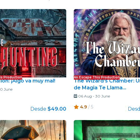
is Production
An Escape This Production
ión: ¡Algo va muy mal!
The Wizard's Chamber: 
de Magia Te Llama...
0 June
06 Aug
-
30 June
4.9
/ 5
Desde
$49.00
Des