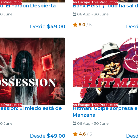
is Production
An Escape This Production
: El Faraón Despierta
Bank Heist: ¡Todo ha sali
0 June
06 Aug
-
30 June
5.0
/ 5
Desde
$49.00
Des
is Production
An Escape This Production
ession: El miedo está de
Hitman: Golpe sorpresa e
Manzana
0 June
06 Aug
-
30 June
4.6
/ 5
Desde
$49.00
Des