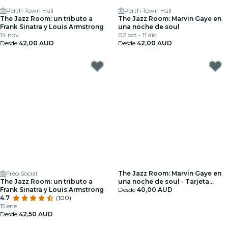
Perth Town Hall
Perth Town Hall
The Jazz Room: un tributo a
The Jazz Room: Marvin Gaye en
Frank Sinatra y Louis Armstrong
una noche de soul
14 nov
02 oct - 11 dic
Desde
42,00 AUD
Desde
42,00 AUD
Freo.Social
The Jazz Room: Marvin Gaye en
The Jazz Room: un tributo a
una noche de soul - Tarjeta
Frank Sinatra y Louis Armstrong
regalo
Desde
40,00 AUD
4.7
(100)
15 ene
Desde
42,50 AUD