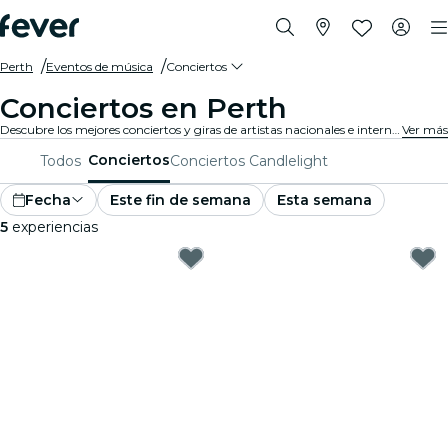
Perth
Eventos de música
Conciertos
Conciertos en Perth
Descubre los mejores conciertos y giras de artistas nacionales e internacionales en Perth. ¡Compra tu entrada en Fever, y disfruta de la mejor música!
Ver más
Conciertos
Todos
Conciertos Candlelight
Fecha
Este fin de semana
Esta semana
5
experiencias