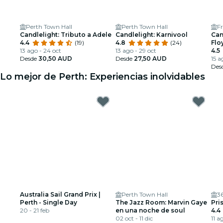
Perth Town Hall
Perth Town Hall
F
Candlelight: Tributo a Adele
Candlelight: Karnivool
Can
4.4
(19)
4.8
(24)
Flo
13 ago - 24 oct
13 ago - 29 oct
4.5
Desde
30,50 AUD
Desde
27,50 AUD
15 a
Des
Lo mejor de Perth: Experiencias inolvidables
Australia Sail Grand Prix |
Perth Town Hall
36
Perth - Single Day
The Jazz Room: Marvin Gaye
Pri
20 - 21 feb
en una noche de soul
4.4
02 oct - 11 dic
11 a