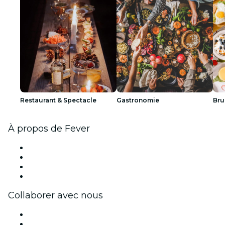
Restaurant & Spectacle
Gastronomie
Bru
À propos de Fever
Presse
Travailler chez Fever
Cartes-cadeaux
Centre d'aide
Collaborer avec nous
Fever Zone
Publiez votre événement