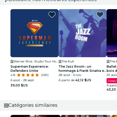
Warner Bros. Studio Tour Hollywood
The Kult
Superman Experience:
The Jazz Room : un
Ballet
Defenders Unite
hommage à Frank Sinatra et
bois 
4.8
(269)
Louis Armstrong
28 août - 6 nov.
spect
29 août
6 août - 28 sept.
À partir de
42,12 $US
Jusqu'
39,00 $US
À part
43,20
Catégories similaires