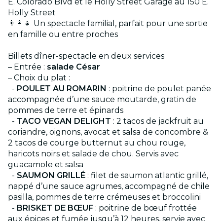
E. Colorado Blvd et le Holly Street Garage au 150 E.
Holly Street
👨‍👩‍👧 Un spectacle familial, parfait pour une sortie
en famille ou entre proches
Billets dîner-spectacle en deux services
– Entrée :
salade César
– Choix du plat :
-
POULET AU ROMARIN
: poitrine de poulet panée
accompagnée d’une sauce moutarde, gratin de
pommes de terre et épinards
-
TACO VEGAN DELIGHT
: 2 tacos de jackfruit au
coriandre, oignons, avocat et salsa de concombre &
2 tacos de courge butternut au chou rouge,
haricots noirs et salade de chou. Servis avec
guacamole et salsa
-
SAUMON GRILLÉ
: filet de saumon atlantic grillé,
nappé d’une sauce agrumes, accompagné de chile
pasilla, pommes de terre crémeuses et broccolini
-
BRISKET DE BŒUF
: poitrine de bœuf frottée
aux épices et fumée jusqu’à 12 heures, servie avec