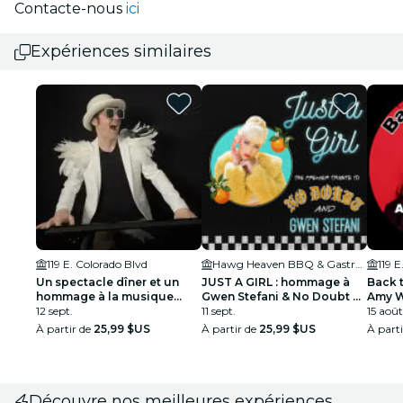
Contacte-nous
ici
Expériences similaires
119 E. Colorado Blvd
Hawg Heaven BBQ & Gastro Pub
119 E
Un spectacle dîner et un
JUST A GIRL : hommage à
Back 
hommage à la musique
Gwen Stefani & No Doubt et
Amy 
d'Elton John!
12 sept.
spectacle dîner
11 sept.
15 août
À partir de
25,99 $US
À partir de
25,99 $US
À part
Découvre nos meilleures expériences