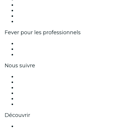
Événements d'entreprise et avantages
Programme d'affiliation
Programme d'ambassadeurs et d'influenceurs
Partenariats avec des marques
Fever pour les professionnels
Événements privés et billets de groupe
Avantages pour les entreprises
Coupons et cartes cadeaux pour les entreprises
Nous suivre
Facebook
X (Twitter)
Instagram
TikTok
LinkedIn
Youtube
Découvrir
Lieux d'événements à Los Angeles