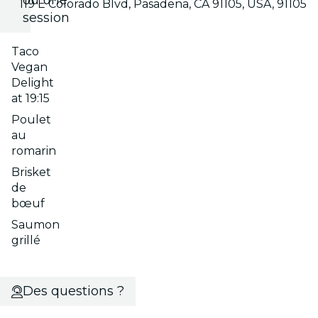
ou une
119 E Colorado Blvd, Pasadena, CA 91105, USA, 91105
session
Taco
Vegan
Delight
at 19:15
Poulet
au
romarin
Brisket
de
bœuf
Saumon
grillé
Des questions ?