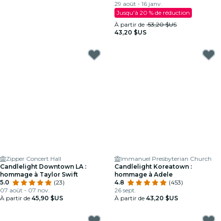
étincelant
29 août - 16 janv.
Jusqu'à 20 % de réduction
À partir de
53,20 $US
43,20 $US
Zipper Concert Hall
Immanuel Presbyterian Church
Candlelight Downtown LA :
Candlelight Koreatown :
hommage à Taylor Swift
hommage à Adele
5.0
(23)
4.8
(453)
07 août - 07 nov.
26 sept.
À partir de
45,90 $US
À partir de
43,20 $US