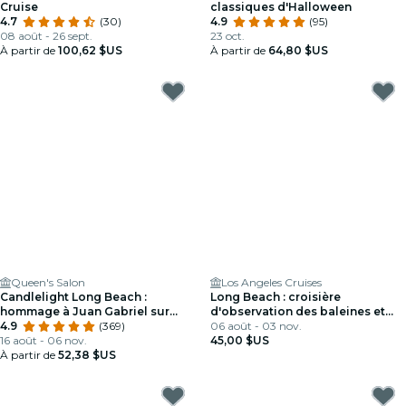
Cruise
classiques d'Halloween
4.7
(30)
4.9
(95)
08 août - 26 sept.
23 oct.
À partir de
100,62 $US
À partir de
64,80 $US
Queen's Salon
Los Angeles Cruises
Candlelight Long Beach :
Long Beach : croisière
hommage à Juan Gabriel sur
d'observation des baleines et
cordes
4.9
(369)
des dauphins
06 août - 03 nov.
16 août - 06 nov.
45,00 $US
À partir de
52,38 $US