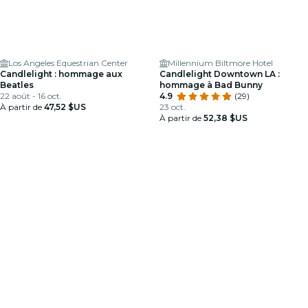
Los Angeles Equestrian Center
Millennium Biltmore Hotel
Candlelight : hommage aux
Candlelight Downtown LA :
Beatles
hommage à Bad Bunny
22 août - 16 oct.
4.9
(29)
À partir de
47,52 $US
23 oct.
À partir de
52,38 $US