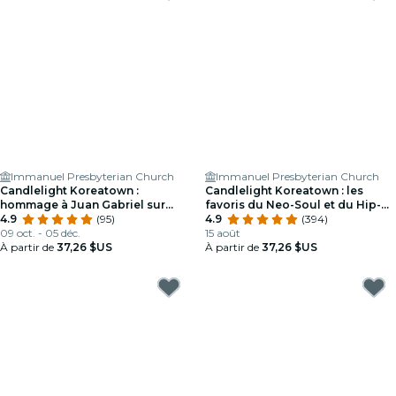
Immanuel Presbyterian Church
Immanuel Presbyterian Church
Candlelight Koreatown :
Candlelight Koreatown : les
hommage à Juan Gabriel sur
favoris du Neo-Soul et du Hip-
cordes
4.9
(95)
Hop
4.9
(394)
09 oct. - 05 déc.
15 août
À partir de
37,26 $US
À partir de
37,26 $US