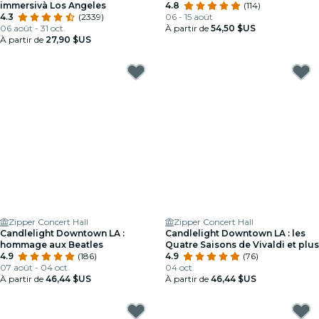
immersivà Los Angeles
4.8
(114)
4.3
(2339)
06 - 15 août
06 août - 31 oct.
À partir de
54,50 $US
À partir de
27,90 $US
Zipper Concert Hall
Zipper Concert Hall
Candlelight Downtown LA :
Candlelight Downtown LA : les
hommage aux Beatles
Quatre Saisons de Vivaldi et plus
4.9
(186)
4.9
(76)
07 août - 04 oct.
04 oct.
À partir de
46,44 $US
À partir de
46,44 $US