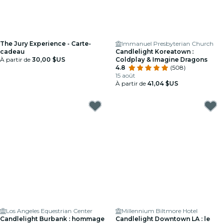
The Jury Experience - Carte-
Immanuel Presbyterian Church
cadeau
Candlelight Koreatown :
À partir de
30,00 $US
Coldplay & Imagine Dragons
4.8
(508)
15 août
À partir de
41,04 $US
Los Angeles Equestrian Center
Millennium Biltmore Hotel
Candlelight Burbank : hommage
Candlelight Downtown LA : le