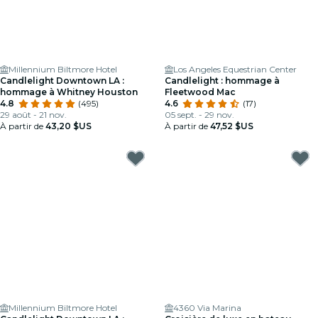
Millennium Biltmore Hotel
Los Angeles Equestrian Center
Candlelight Downtown LA :
Candlelight : hommage à
hommage à Whitney Houston
Fleetwood Mac
4.8
(495)
4.6
(17)
29 août - 21 nov.
05 sept. - 29 nov.
À partir de
43,20 $US
À partir de
47,52 $US
Millennium Biltmore Hotel
4360 Via Marina