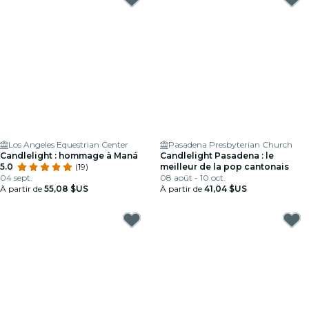
Los Angeles Equestrian Center
Pasadena Presbyterian Church
Candlelight : hommage à Maná
Candlelight Pasadena : le
5.0
(19)
meilleur de la pop cantonais
04 sept.
08 août - 10 oct.
À partir de
55,08 $US
À partir de
41,04 $US