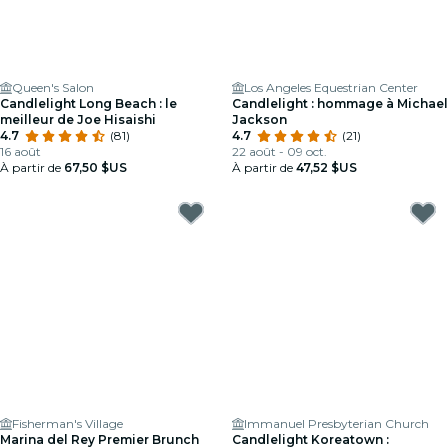
Queen's Salon
Los Angeles Equestrian Center
Candlelight Long Beach : le
Candlelight : hommage à Michael
meilleur de Joe Hisaishi
Jackson
4.7
(81)
4.7
(21)
16 août
22 août - 09 oct.
À partir de
67,50 $US
À partir de
47,52 $US
Fisherman's Village
Immanuel Presbyterian Church
Marina del Rey Premier Brunch
Candlelight Koreatown :