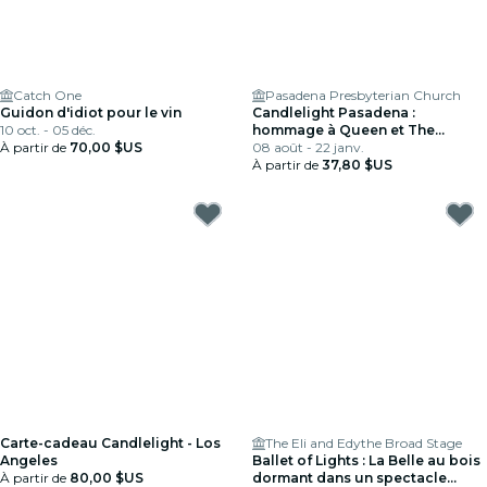
Catch One
Pasadena Presbyterian Church
Guidon d'idiot pour le vin
Candlelight Pasadena :
10 oct. - 05 déc.
hommage à Queen et The
À partir de
70,00 $US
Beatles
08 août - 22 janv.
À partir de
37,80 $US
Carte-cadeau Candlelight - Los
The Eli and Edythe Broad Stage
Angeles
Ballet of Lights : La Belle au bois
À partir de
80,00 $US
dormant dans un spectacle