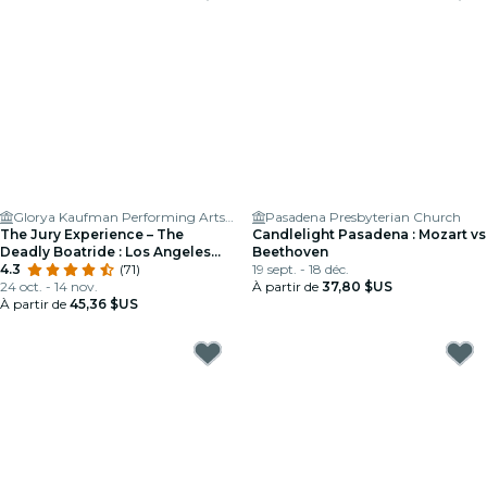
Glorya Kaufman Performing Arts Center at Vista Del Mar Child and Family Services
Pasadena Presbyterian Church
The Jury Experience – The
Candlelight Pasadena : Mozart vs
Deadly Boatride : Los Angeles
Beethoven
rendra-t-il justice?
4.3
(71)
19 sept. - 18 déc.
24 oct. - 14 nov.
À partir de
37,80 $US
À partir de
45,36 $US