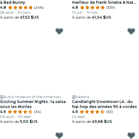
à Bad Bunny
meilleur de Frank Sinatra & Nat
4.8
(246)
King Cole
4.8
(339)
28 août - 24 janv.
10 juil. - 14 nov.
À partir de
47,52 $US
À partir de
41,04 $US
Autry Museum of the American West
Vibiana
Sizzling Summer Nights : la salsa
Candlelight Downtown LA : du
sous les étoiles
hip-hop des années 90 à cordes
4.6
(34)
4.6
(33)
06 août - 03 sept.
24 sept.
À partir de
5,00 $US
À partir de
49,68 $US