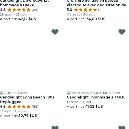
Candlelight Downtown LA :
Croisière de luxe en bateau
hommage à Drake
électrique avec dégustation de
4.8
(68)
vin, de la charcuterie et
5.0
(1)
29 août - 21 nov.
observation des otaries
06 août - 30 avr.
À partir de
42,12 $US
À partir de
154,00 $US
Queen's Salon
Los Angeles Equestrian Center
Candlelight Long Beach : 90s
Candlelight : hommage à TOOL
Unplugged
18 sept. - 18 oct.
4.8
(64)
À partir de
47,52 $US
13 sept. - 06 nov.
À partir de
50,76 $US