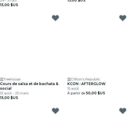
24 - 31 oct.
15,00 $US
15,00 $US
Treehouse
Clifton's Republic
Cours de salsa et de bachata &
KCON : AFTERGLOW
social
15 août
13 août - 25 mars
À partir de
50,00 $US
15,00 $US