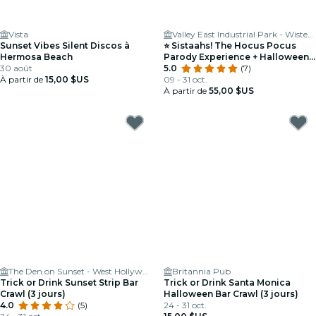
Vista
Valley East Industrial Park - Wisteria Theater
Sunset Vibes Silent Discos à
⭐ Sistaahs! The Hocus Pocus
Hermosa Beach
Parody Experience + Halloween
30 août
Party
5.0
(7)
À partir de
15,00 $US
09 - 31 oct.
À partir de
55,00 $US
The Den on Sunset - West Hollywood Restaurant & Bar
Britannia Pub
Trick or Drink Sunset Strip Bar
Trick or Drink Santa Monica
Crawl (3 jours)
Halloween Bar Crawl (3 jours)
4.0
(5)
24 - 31 oct.