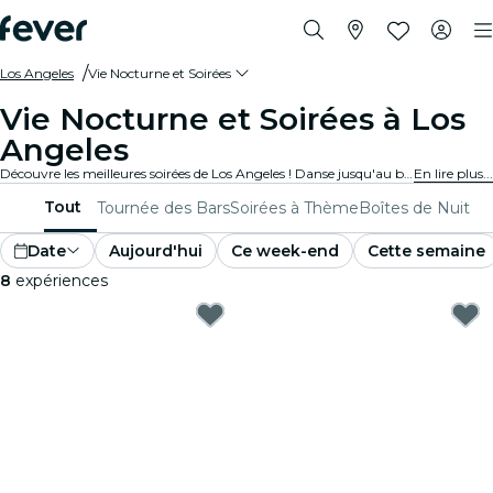
Los Angeles
Vie Nocturne et Soirées
Vie Nocturne et Soirées à Los
Angeles
Découvre les meilleures soirées de Los Angeles ! Danse jusqu'au bout de la nuit dans des clubs branchés, sirote de délicieux cocktails dans des bars élégants, et profite de la musique live dans des lieux animés. Parfait pour les noctambules et les amoureux de la fête en quête de soirées inoubliables.
En lire plus...
Tout
Tournée des Bars
Soirées à Thème
Boîtes de Nuit
Date
Aujourd'hui
Ce week-end
Cette semaine
8
expériences