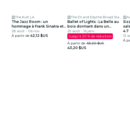
The Kult LA
The Eli and Edythe Broad Stage
The Jazz Room : un
Ballet of Lights : La Belle au
Siz
hommage à Frank Sinatra et
bois dormant dans un
sal
Louis Armstrong
28 août - 06 nov.
spectacle étincelant
29 août - 16 janv.
4.7
À partir de
42,12 $US
13 a
Jusqu'à 20 % de réduction
À pa
À partir de
53,20 $US
43,20 $US