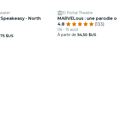
heater
El Portal Theatre
er Speakeasy - North
MARVELous : une parodie 
4.8
(133)
06 - 15 août
À partir de
54,50 $US
,75 $US