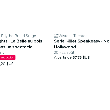
d Edythe Broad Stage
Wisteria Theater
ghts : La Belle au bois
Serial Killer Speakeasy - No
ns un spectacle
Hollywood
anv.
20 - 22 août
À partir de
57,75 $US
 réduction
,20 $US