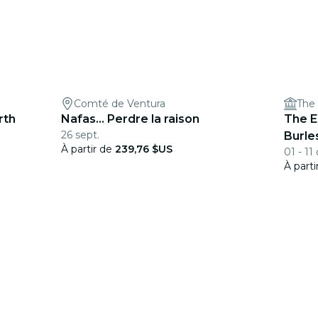
Comté de Ventura
The
rth
Nafas… Perdre la raison
The E
26 sept.
Burle
À partir de
239,76 $US
01 - 11 
À part