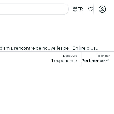
FR
Tu souhaites rencontrer des personnes sur la même longueur d'onde que toi à Los Angeles ? Élargis ton cercle d'amis, rencontre de nouvelles personnes et vis des expériences inédites ! Découvre les meilleurs groupes de rencontre de la ville !
En lire plus...
Découvre
Trier par
1
expérience
Pertinence