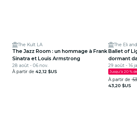
The Kult LA
The Eli an
The Jazz Room : un hommage à Frank
Ballet of Li
Sinatra et Louis Armstrong
dormant da
28 août - 06 nov.
29 août - 16 j
étincelant
À partir de
42,12 $US
Jusqu'à 20 % de
À partir de
53
43,20 $US