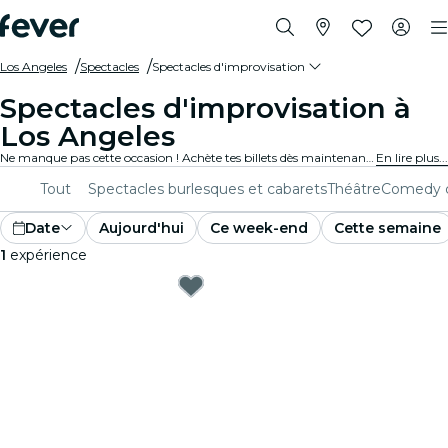
Los Angeles
Spectacles
Spectacles d'improvisation
Spectacles d'improvisation à
Los Angeles
Ne manque pas cette occasion ! Achète tes billets dès maintenant et viens rire aux éclats dans les meilleurs salles d'improvisation de Los Angeles. Prépare-toi à vivre des moments inoubliables !
En lire plus...
Tout
Spectacles burlesques et cabarets
Théâtre
Comedy c
Date
Aujourd'hui
Ce week-end
Cette semaine
1
expérience