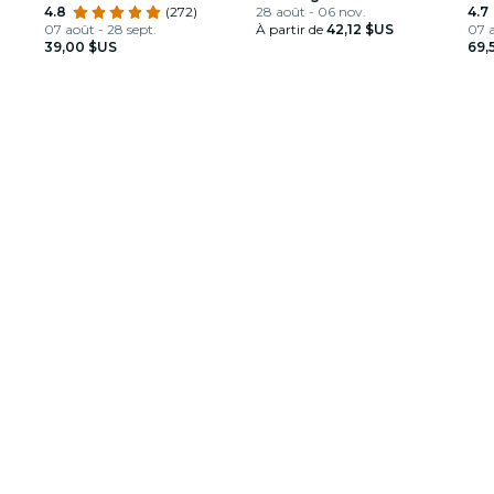
4.8
(272)
Louis Armstrong
28 août - 06 nov.
4.7
07 août - 28 sept.
À partir de
42,12 $US
07 a
39,00 $US
69,