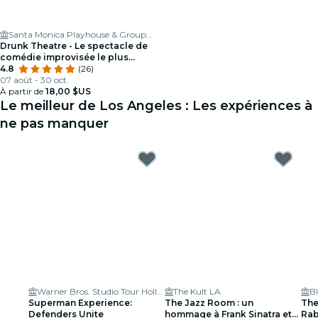
Santa Monica Playhouse & Group Theatre
Drunk Theatre - Le spectacle de
comédie improvisée le plus
sauvage !
4.8
(26)
07 août - 30 oct.
À partir de
18,00 $US
Le meilleur de Los Angeles : Les expériences à
ne pas manquer
Warner Bros. Studio Tour Hollywood
The Kult LA
B
Superman Experience:
The Jazz Room : un
The
Defenders Unite
hommage à Frank Sinatra et
Rab