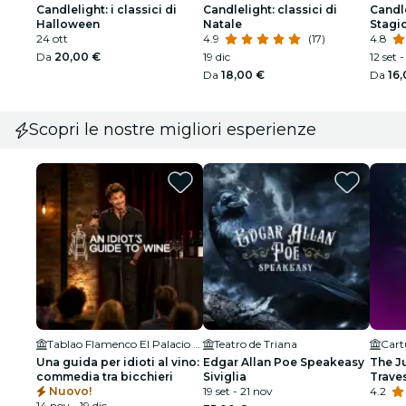
Candlelight: i classici di
Candlelight: classici di
Candle
Halloween
Natale
Stagio
24 ott
4.9
(17)
4.8
Da
20,00 €
19 dic
12 set 
Da
18,00 €
Da
16
Scopri le nostre migliori esperienze
Tablao Flamenco El Palacio Andaluz - Sala Museo
Teatro de Triana
Cart
Una guida per idioti al vino:
Edgar Allan Poe Speakeasy
The J
commedia tra bicchieri
Siviglia
Traves
Nuovo!
19 set - 21 nov
4.2
14 nov - 19 dic