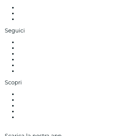
Eventi privati e biglietti di gruppo
Benefit aziendali
Gift card e voucher aziendali
Seguici
Facebook
X (Twitter)
Instagram
TikTok
LinkedIn
Youtube
Scopri
Luoghi a Siviglia
Oggi
Domani
Questa settimana
Questo fine settimana