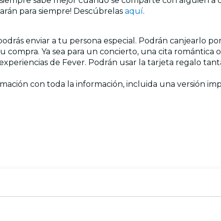
da siempre sabe mejor cuando se comparte con alguien a
rarán para siempre! Descúbrelas
aquí
.
odrás enviar a tu persona especial. Podrán canjearlo po
u compra. Ya sea para un concierto, una cita romántica o
s experiencias de Fever. Podrán usar la tarjeta regalo ta
rmación con toda la información, incluida una versión imp