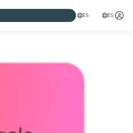
ES
ES