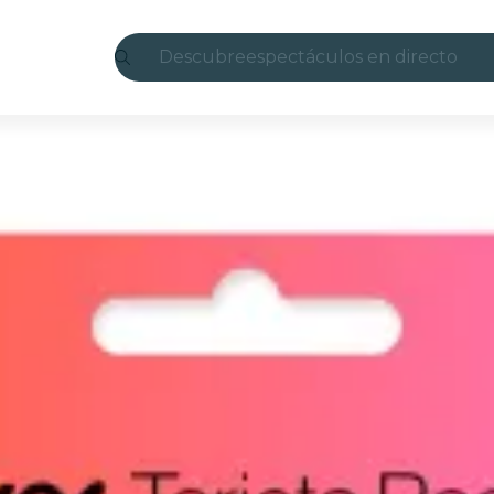
Descubre
espectáculos en directo
Madrid
candlelight
Londres
experiencias y ciudades
São Paulo
exposiciones
Seúl
recorridos por la ciudad
conciertos