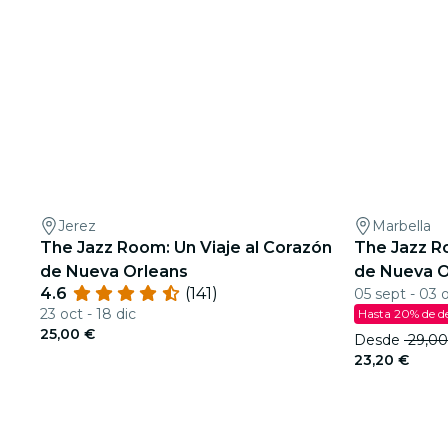
Jerez
Marbella
The Jazz Room: Un Viaje al Corazón
The Jazz R
de Nueva Orleans
de Nueva O
4.6
(141)
05 sept - 03 
23 oct - 18 dic
Hasta 20% de d
25,00 €
Desde
29,00
23,20 €