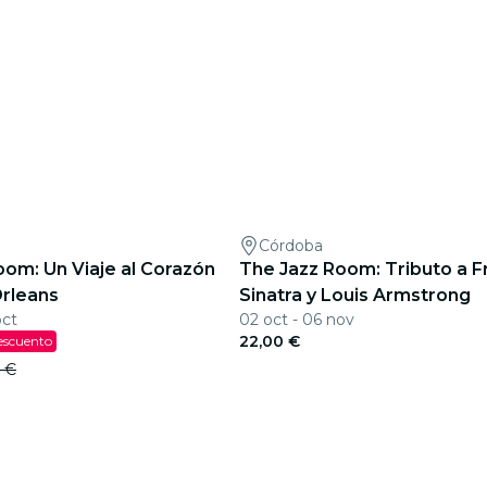
Córdoba
oom: Un Viaje al Corazón
The Jazz Room: Tributo a F
rleans
Sinatra y Louis Armstrong
oct
02 oct - 06 nov
22,00 €
escuento
 €