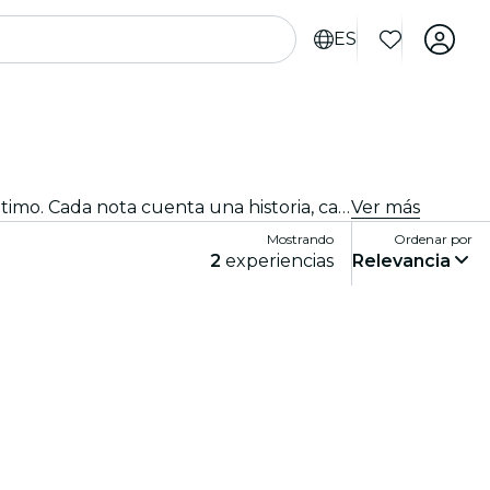
ES
¡Ven al mejor club de jazz de la ciudad! Traemos lo mejor del blues, el soul y el jazz en direto con un ambiente íntimo. Cada nota cuenta una historia, cada improvisación y cada canción conmueven al público. ¡Descubre los tributos y conciertos de jazz cerca de ti!
Ver más
Mostrando
Ordenar por
2
experiencias
Relevancia