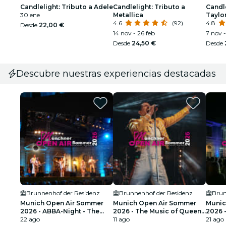
Candlelight: Tributo a Adele
Candlelight: Tributo a
Candle
30 ene
Metallica
Taylor
4.6
(92)
4.8
Desde
22,00 €
14 nov - 26 feb
7 nov -
Desde
24,50 €
Desde
Descubre nuestras experiencias destacadas
Brunnenhof der Residenz
Brunnenhof der Residenz
Brun
Munich Open Air Sommer
Munich Open Air Sommer
Munic
2026 - ABBA-Night - The
2026 - The Music of Queen
2026 -
Tribute Concert
22 ago
en Vivo
11 ago
inter
21 ago