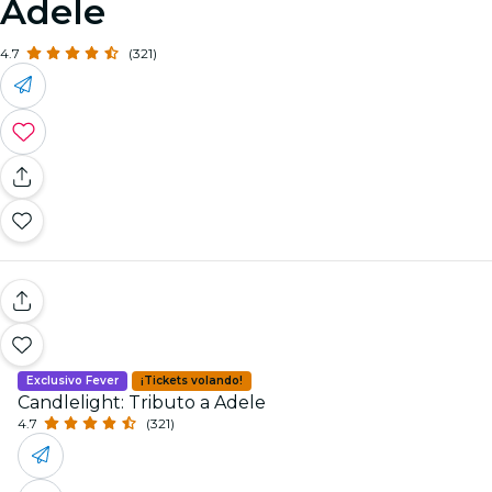
Adele
4.7
(321)
Exclusivo Fever
¡Tickets volando!
Candlelight: Tributo a Adele
4.7
(321)