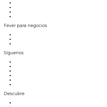
Eventos y beneficios para empresas
Programa de Afiliados
Programa de embajadores e influencers
Colaboraciones de marca
Fever para negocios
Eventos privados y entradas de grupo
Beneficios corporativos
Tarjetas y cupones de regalo corporativos
Síguenos
Facebook
X (Twitter)
Instagram
TikTok
LinkedIn
Youtube
Descubre
Locales y espacios de eventos en Múnich