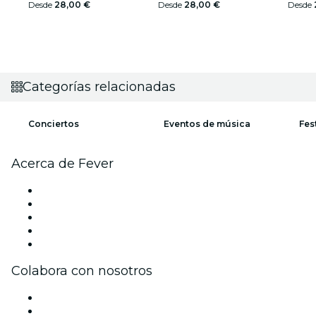
Desde
28,00 €
Desde
28,00 €
Desde
Categorías relacionadas
Conciertos
Eventos de música
Fes
Acerca de Fever
Prensa
Únete al equipo
Impressum
Tarjetas Regalo
Centro de asistencia
Colabora con nosotros
Gestiona tu evento
Publica tu evento