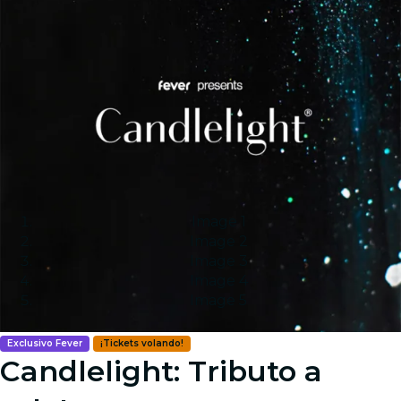
Image 1
Image 2
Image 3
Image 4
Image 5
Exclusivo Fever
¡Tickets volando!
Candlelight: Tributo a