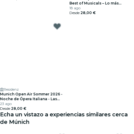
Best of Musicals – Lo más
destacado de más de 20
18 ago
musicales
Desde
28,00 €
Residenz
Munich Open Air Sommer 2026 -
Noche de Ópera Italiana - Las
arias de ópera más bellas
23 ago
Desde
28,00 €
Echa un vistazo a experiencias similares cerca
de Múnich