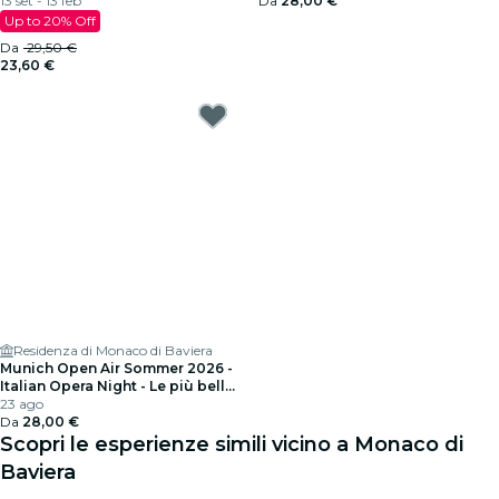
13 set - 13 feb
Da
28,00 €
Up to 20% Off
Da
29,50 €
23,60 €
Residenza di Monaco di Baviera
Munich Open Air Sommer 2026 -
Italian Opera Night - Le più belle
arie operistiche
23 ago
Da
28,00 €
Scopri le esperienze simili vicino a Monaco di
Baviera