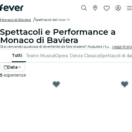
Monaco di Baviera
Spettacoli dal vivo
Spettacoli e Performance a
Monaco di Baviera
Stai cercando qualcosa di divertente da fare stasera? Acquista i tuoi biglietti per i migliori spettacoli dal vivo a Monaco di Baviera: teatro, stand-up comedy, musical, magia e molto altro.
Leggi di più
Tutti
Teatro
Musical
Opera
Danza Classica
Spettacoli di d
Data
5
esperienze