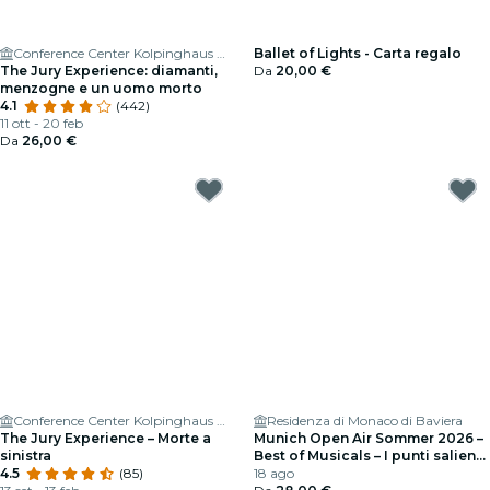
Conference Center Kolpinghaus Munich Central GmbH
Ballet of Lights - Carta regalo
The Jury Experience: diamanti,
Da
20,00 €
menzogne e un uomo morto
4.1
(442)
11 ott - 20 feb
Da
26,00 €
Conference Center Kolpinghaus Munich Central GmbH
Residenza di Monaco di Baviera
The Jury Experience – Morte a
Munich Open Air Sommer 2026 –
sinistra
Best of Musicals – I punti salienti
4.5
(85)
di oltre 20 musical
18 ago