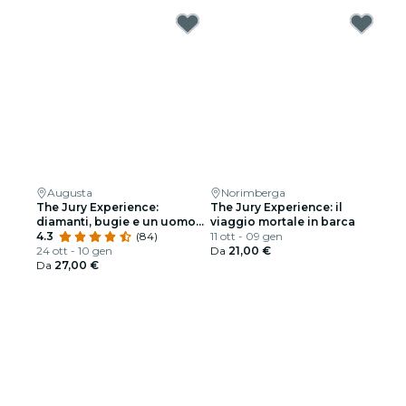
Augusta
Norimberga
The Jury Experience:
The Jury Experience: il
diamanti, bugie e un uomo
viaggio mortale in barca
morto
4.3
(84)
11 ott - 09 gen
24 ott - 10 gen
Da
21,00 €
Da
27,00 €