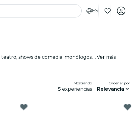
ES
¿Buscas algo qué hacer esta noche? Consigue tus entradas para los mejores espectáculos en directo en Múnich: teatro, shows de comedia, monólogos, magia, y mucho más.
Ver más
Mostrando
Ordenar por
5
experiencias
Relevancia