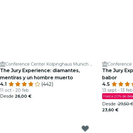
Conference Center Kolpinghaus Munich Central GmbH
The Jury Experience: diamantes,
The Jury Exp
mentiras y un hombre muerto
babor
4.1
(442)
4.5
11 oct - 20 feb
13 sept - 13 feb
Desde
26,00 €
Hasta 20% de de
Desde
29,50 
23,60 €