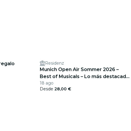
Residenz
 regalo
Munich Open Air Sommer 2026 –
Best of Musicals – Lo más destacado
18 ago
de más de 20 musicales
Desde
28,00 €