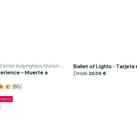
Conference Center Kolpinghaus Munich Central GmbH
Ballet of Lights - Tarjeta
erience – Muerte a
Desde
20,00 €
(85)
scuento
€