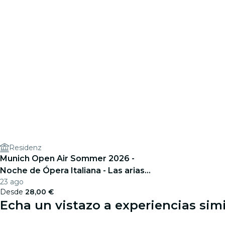
Residenz
Munich Open Air Sommer 2026 -
Noche de Ópera Italiana - Las arias
23 ago
de ópera más bellas
Desde
28,00 €
Echa un vistazo a experiencias sim