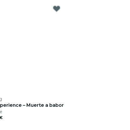
g
xperience – Muerte a babor
ne
 €