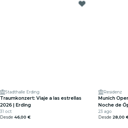
Stadthalle Erding
Residenz
Traumkonzert: Viaje a las estrellas
Munich Open
2026 | Erding
Noche de Ópe
31 oct
23 ago
de ópera má
Desde
46,00 €
Desde
28,00 