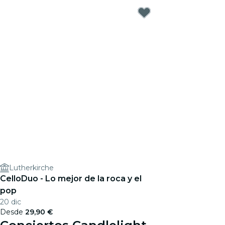
Lutherkirche
CelloDuo - Lo mejor de la roca y el
pop
20 dic
Desde
29,90 €