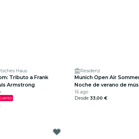
tsches Haus
Residenz
m: Tributo a Frank
Munich Open Air Sommer
uis Armstrong
Noche de verano de músi
v
16 ago
Best of Hans Zimmer, Joh
Desde
33,00 €
scuento
más
€