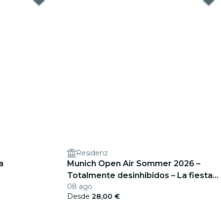
Residenz
a
Munich Open Air Sommer 2026 –
Totalmente desinhibidos – La fiesta
08 ago
de verano
Desde
28,00 €