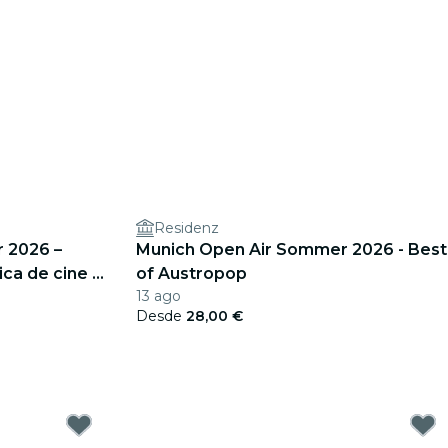
Residenz
 2026 –
Munich Open Air Sommer 2026 - Best
ca de cine –
of Austropop
13 ago
n Williams y
Desde
28,00 €