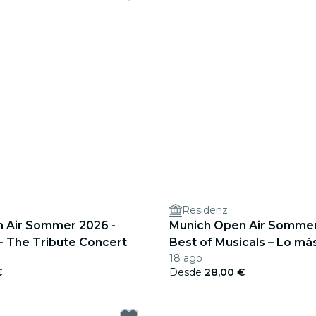
Residenz
 Air Sommer 2026 -
Munich Open Air Sommer
- The Tribute Concert
Best of Musicals – Lo m
18 ago
de más de 20 musicales
€
Desde
28,00 €