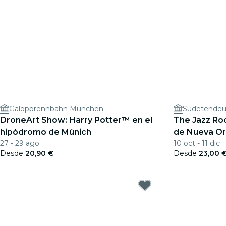
Galopprennbahn München
Sudetendeu
DroneArt Show: Harry Potter™ en el
The Jazz Roo
hipódromo de Múnich
de Nueva Or
27 - 29 ago
10 oct - 11 dic
Desde
20,90 €
Desde
23,00 