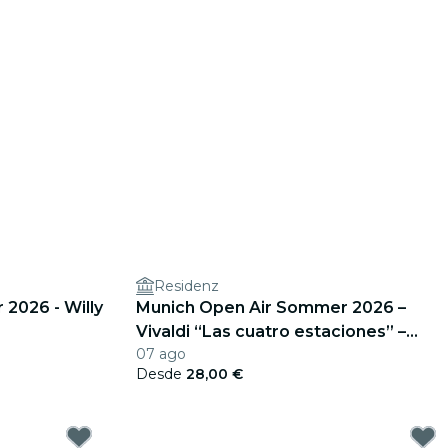
Residenz
2026 - Willy
Munich Open Air Sommer 2026 –
Vivaldi “Las cuatro estaciones” –
07 ago
Solistas de cuerda de Nymphenburg
Desde
28,00 €