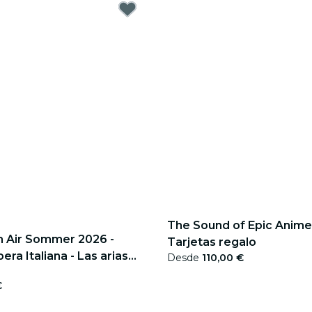
The Sound of Epic Anime 
 Air Sommer 2026 -
Tarjetas regalo
ra Italiana - Las arias
Desde
110,00 €
s bellas
€