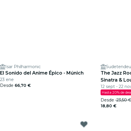
Isar Philharmonic
Sudetendeu
El Sonido del Anime Épico - Múnich
The Jazz Roo
23 ene
Sinatra & Lo
Desde
66,70 €
12 sept - 22 no
Hasta 20% de de
Desde
23,50 
18,80 €