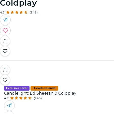
Coldplay
4.7
(948)
Exclusivo Fever
¡Tickets volando!
Candlelight: Ed Sheeran & Coldplay
4.7
(948)