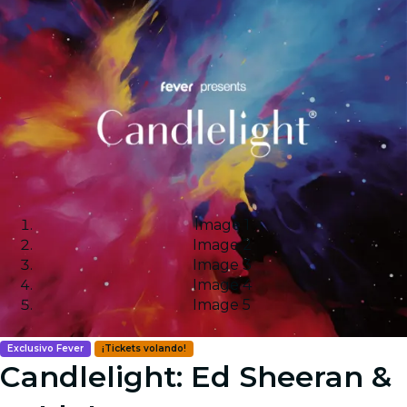
Image 1
Image 2
Image 3
Image 4
Image 5
Exclusivo Fever
¡Tickets volando!
Candlelight: Ed Sheeran &