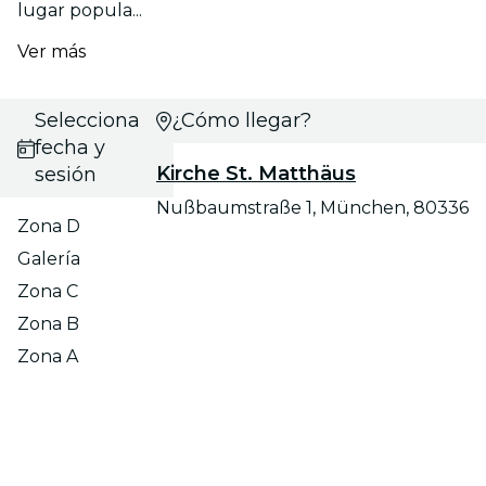
lugar popula...
Ver más
Selecciona
¿Cómo llegar?
fecha y
Kirche St. Matthäus
sesión
Nußbaumstraße 1, München, 80336
Zona D
Galería
Zona C
Zona B
Zona A