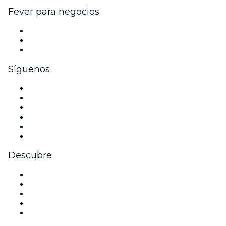
Fever para negocios
Eventos privados y entradas de grupo
Beneficios corporativos
Tarjetas y cupones de regalo corporativos
Síguenos
Facebook
X (Twitter)
Instagram
TikTok
LinkedIn
Youtube
Descubre
Locales y espacios de eventos en Múnich
Hoy
Mañana
Esta semana
Este fin de semana