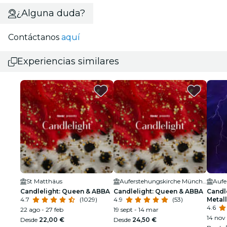
¿Alguna duda?
Contáctanos
aquí
Experiencias similares
St Matthäus
Auferstehungskirche München
Candlelight: Queen & ABBA
Candlelight: Queen & ABBA
Candle
4.7
(1029)
4.9
(53)
Metall
4.6
22 ago - 27 feb
19 sept - 14 mar
14 nov 
Desde
22,00 €
Desde
24,50 €