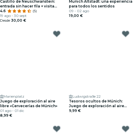
Castillo de Neuschwanstein:
Munich Altstadt: una experiencia
entrada sin hacer fila + visita
para todos los sentidos
guiada
4.6
(5)
09 - 02 ago
19 ago - 30 sept
19,00 €
Desde
30,00 €
Marienplatz
Ludwigstraße 22
Juego de exploración al aire
Tesoros ocultos de Múnich:
libre «Cervecerías de Múnich»
Juego de exploración al aire
01 ago - 01 dic
libre «Save Your Friend»
9,99 €
8,99 €