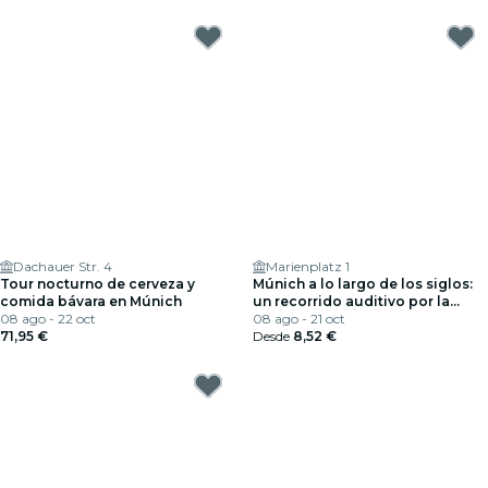
Dachauer Str. 4
Marienplatz 1
Tour nocturno de cerveza y
Múnich a lo largo de los siglos:
comida bávara en Múnich
un recorrido auditivo por la
08 ago - 22 oct
cultura y la historia de Múnich
08 ago - 21 oct
71,95 €
Desde
8,52 €