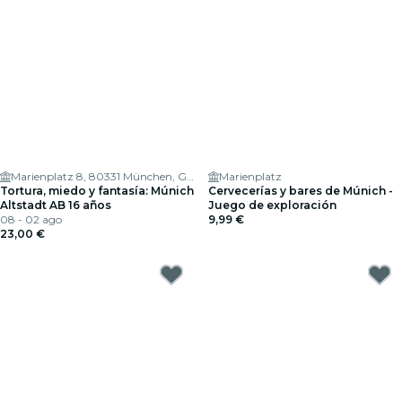
Marienplatz 8, 80331 München, Germany
Marienplatz
Tortura, miedo y fantasía: Múnich
Cervecerías y bares de Múnich -
Altstadt AB 16 años
Juego de exploración
08 - 02 ago
9,99 €
23,00 €