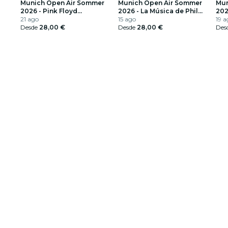
Munich Open Air Sommer
Munich Open Air Sommer
Mun
2026 - Pink Floyd
2026 - La Música de Phil
202
interpretado por "Echoes"
21 ago
Collins & Genesis
15 ago
19 a
Desde
28,00 €
Desde
28,00 €
Des