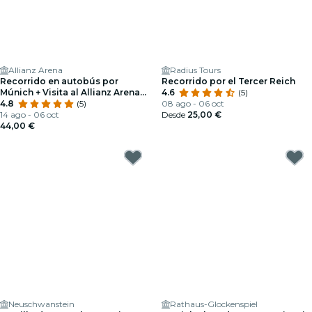
Allianz Arena
Radius Tours
Recorrido en autobús por
Recorrido por el Tercer Reich
Múnich + Visita al Allianz Arena
4.6
(5)
del FC Bayern de Múnich
4.8
(5)
08 ago - 06 oct
14 ago - 06 oct
Desde
25,00 €
44,00 €
Neuschwanstein
Rathaus-Glockenspiel