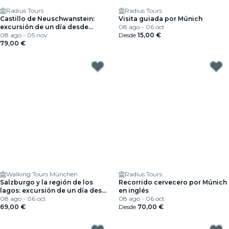
Radius Tours
Radius Tours
Castillo de Neuschwanstein:
Visita guiada por Múnich
excursión de un día desde
08 ago - 06 oct
Múnich con transporte de ida y
08 ago - 05 nov
Desde
15,00 €
vuelta
79,00 €
Walking Tours München
Radius Tours
Salzburgo y la región de los
Recorrido cervecero por Múnich
lagos: excursión de un día desde
en inglés
Múnich
08 ago - 06 oct
08 ago - 06 oct
69,00 €
Desde
70,00 €