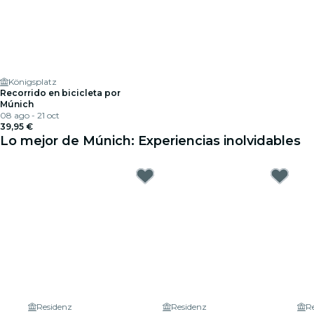
Königsplatz
Recorrido en bicicleta por
Múnich
08 ago - 21 oct
39,95 €
Lo mejor de Múnich: Experiencias inolvidables
Residenz
Residenz
R