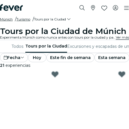
Múnich
Turismo
Tours por la Ciudad
Tours por la Ciudad de Múnich
Experimenta Múnich como nunca antes con tours por la ciudad y paquetes turísticos. Mientras exploras los famosos monumentos, gemas escondidas y puntos de interés locales de Múnich, descubrirás las historias que dan vida a la ciudad.
Ver más
Tours por la Ciudad
Todos
Excursiones y escapadas de un
Fecha
Hoy
Este fin de semana
Esta semana
21
experiencias