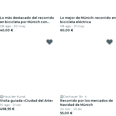
Lo más destacado del recorrido
Lo mejor de Múnich: recorrido en
en bicicleta por Múnich con
bicicleta eléctrica
parada en una cervecería al aire
08 ago - 30 may
08 ago - 31 may
libre
40,00 €
60,00 €
Haus der Kunst
Dachauer Str. 4
Visita guiada «Ciudad del Arte»
Recorrido por los mercados de
10 ago - 21 oct
Navidad de Múnich
498,95 €
24 nov - 23 dic
55,00 €