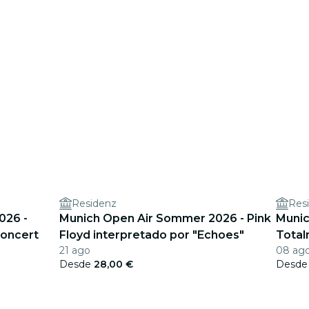
Residenz
Res
026 -
Munich Open Air Sommer 2026 - Pink
Munic
Concert
Floyd interpretado por "Echoes"
Total
21 ago
08 ag
de ve
Desde
28,00 €
Desd