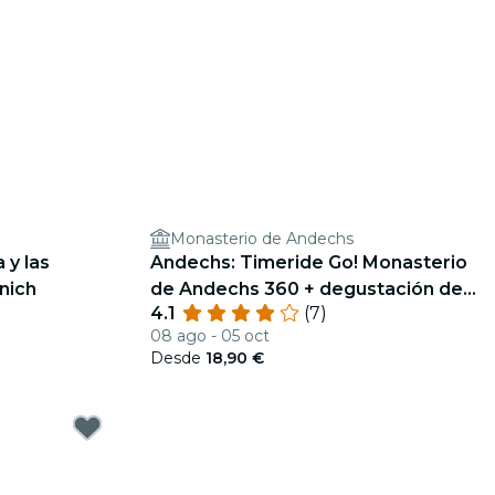
Monasterio de Andechs
 y las
Andechs: Timeride Go! Monasterio
únich
de Andechs 360 + degustación de
4.1
(7)
cerveza
08 ago - 05 oct
Desde
18,90 €