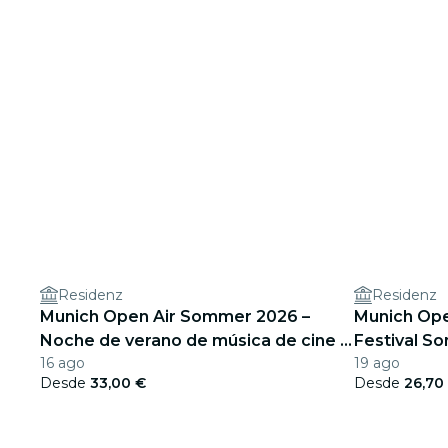
Residenz
Residenz
Munich Open Air Sommer 2026 –
Munich Ope
Noche de verano de música de cine –
Festival S
16 ago
19 ago
Best of Hans Zimmer, John Williams y
Desde
33,00 €
Desde
26,70
más