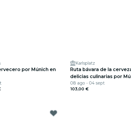
s
Karlsplatz
ervecero por Múnich en
Ruta bávara de la cerveza
delicias culinarias por M
t
08 ago - 04 sept
€
103,00 €