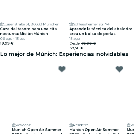
Luisenstraße 31, 80333 München
Schleissheimer str. 74
Caza del tesoro para una cita
Aprende la técnica del abalorio:
nocturna: Misión Múnich
crea un bolso de perlas
06 ago - 13 oct
15 ago
19,99 €
Desde
75,00 €
67,50 €
Lo mejor de Múnich: Experiencias inolvidables
Residenz
Residenz
R
Munich Open Air Sommer
Munich Open Air Sommer
Mun