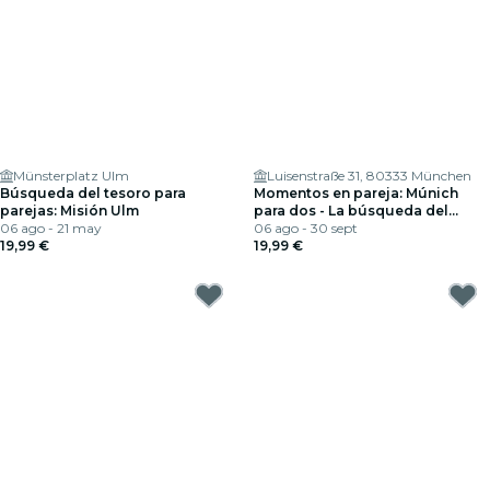
Münsterplatz Ulm
Luisenstraße 31, 80333 München
Búsqueda del tesoro para
Momentos en pareja: Múnich
parejas: Misión Ulm
para dos - La búsqueda del
06 ago - 21 may
tesoro
06 ago - 30 sept
19,99 €
19,99 €