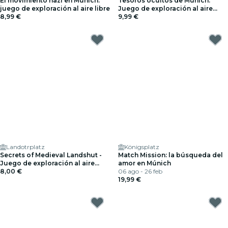
El movimiento nazi en Múnich:
Tesoros ocultos de Múnich:
juego de exploración al aire libre
Juego de exploración al aire
8,99 €
libre «Save Your Friend»
9,99 €
Landotrplatz
Königsplatz
Secrets of Medieval Landshut -
Match Mission: la búsqueda del
Juego de exploración al aire
amor en Múnich
libre
8,00 €
06 ago - 26 feb
19,99 €