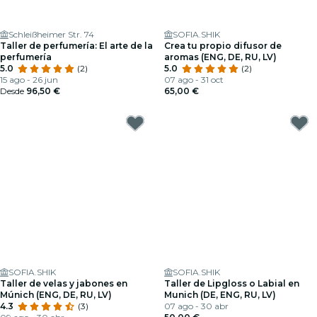
Schleißheimer Str. 74
SOFIA.SHIK
Taller de perfumería: El arte de la
Crea tu propio difusor de
perfumería
aromas (ENG, DE, RU, LV)
5.0
(2)
5.0
(2)
15 ago - 26 jun
07 ago - 31 oct
Desde
96,50 €
65,00 €
SOFIA.SHIK
SOFIA.SHIK
Taller de velas y jabones en
Taller de Lipgloss o Labial en
Múnich (ENG, DE, RU, LV)
Munich (DE, ENG, RU, LV)
4.3
(3)
07 ago - 30 abr