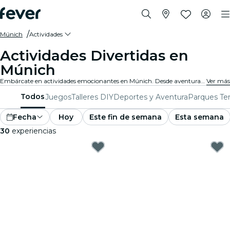
Múnich
Actividades
Actividades Divertidas en
Múnich
Embárcate en actividades emocionantes en Múnich. Desde aventuras al aire libre hasta experiencias culturales, descubre las mejores maneras de aprovechar tu tiempo.
Ver más
Todos
Juegos
Talleres DIY
Deportes y Aventura
Parques Te
Fecha
Hoy
Este fin de semana
Esta semana
30
experiencias