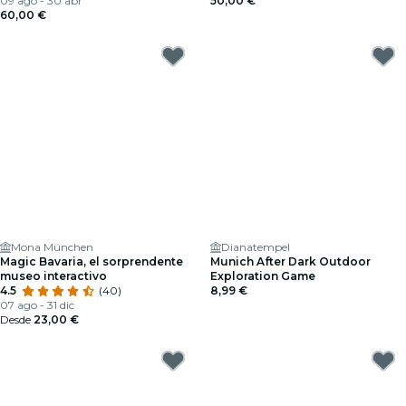
09 ago - 30 abr
50,00 €
60,00 €
Mona München
Dianatempel
Magic Bavaria, el sorprendente
Munich After Dark Outdoor
museo interactivo
Exploration Game
4.5
(40)
8,99 €
07 ago - 31 dic
Desde
23,00 €