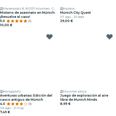
Marienplatz 8, 80331 München, Germany
Karlstor
Misterio de asesinato en Múnich:
Múnich City Quest
¡Resuelve el caso!
07 ago - 29 sept
5.0
(1)
29,00 €
10,00 €
Königsplatz
Munchen plaza
Aventuras urbanas: Edición del
Juego de exploración al aire
casco antiguo de Múnich
libre de Munich Minds
4.0
(1)
8,99 €
06 ago - 21 may
7,49 €