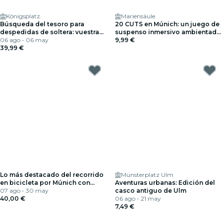
Königsplatz
Mariensäule
Búsqueda del tesoro para
20 CUTS en Múnich: un juego de
despedidas de soltera: vuestra
suspenso inmersivo ambientado
aventura de despedida de
06 ago - 06 may
en el mundo real
9,99 €
soltera en Múnich
39,99 €
Lo más destacado del recorrido
Münsterplatz Ulm
en bicicleta por Múnich con
Aventuras urbanas: Edición del
parada en una cervecería al aire
07 ago - 30 may
casco antiguo de Ulm
libre
40,00 €
06 ago - 21 may
7,49 €