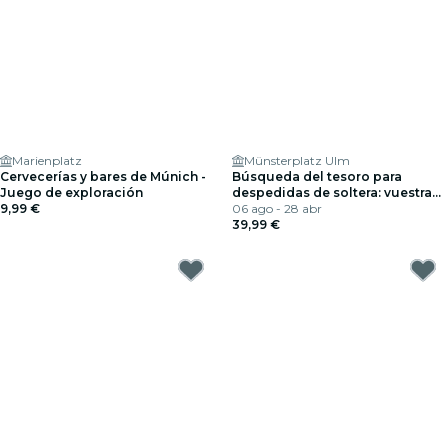
Marienplatz
Münsterplatz Ulm
Cervecerías y bares de Múnich -
Búsqueda del tesoro para
Juego de exploración
despedidas de soltera: vuestra
9,99 €
aventura de despedida de
06 ago - 28 abr
soltera en Ulm
39,99 €