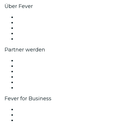
Über Fever
Presse
Wir stellen ein!
Fever Exzellenzstipendien
Geschenkgutscheine
Hilfe-Center
Partner werden
Fever Zone
Veröffentliche dein Event
Firmenevents & -vorteile
Affiliate-Programm
Botschafter & Influencer-Programm
Markenpartnerschaften
Fever for Business
Privatveranstaltungen & Gruppentickets
Firmenvorteile
Firmengeschenkkarten und -gutscheine