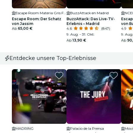
Escape Room Materia Gris Fuenlabrada
BuzzAttack en Madrid
Escape Room: Der Schatz
BuzzAttack: Das Live-TV-
Escap
von Jassim
Erlebnis – Madrid
von B
Ab
65,00 €
4.6
(847)
4.9
9. Aug. - 31. Okt.
9. Aug.
Ab
13,90 €
Ab
90
Entdecke unsere Top-Erlebnisse
MADRING
Palacio de la Prensa
Movi