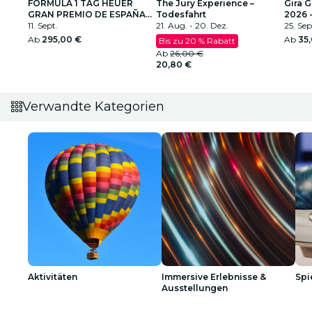
FORMULA 1 TAG HEUER
The Jury Experience –
Gira 
GRAN PREMIO DE ESPAÑA
Todesfahrt
2026 
2026
11. Sept.
21. Aug. - 20. Dez.
25. Sep
Ab
295,00 €
Ab
35
Bis zu 20 % Rabatt
Ab
26,00 €
20,80 €
Verwandte Kategorien
Aktivitäten
Immersive Erlebnisse &
Spi
Ausstellungen