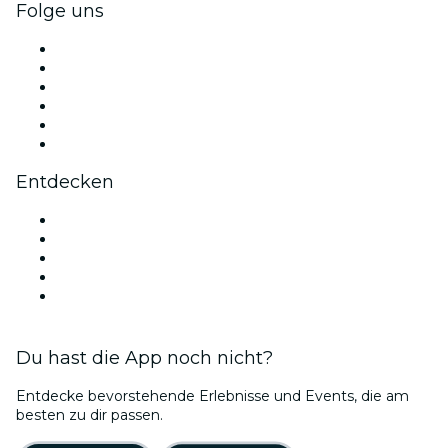
Folge uns
Facebook
X (Twitter)
Instagram
TikTok
LinkedIn
YouTube
Entdecken
Veranstaltungsorte in Madrid
Heute
Morgen
Diese Woche
Dieses Wochenende
Du hast die App noch nicht?
Entdecke bevorstehende Erlebnisse und Events, die am
besten zu dir passen.