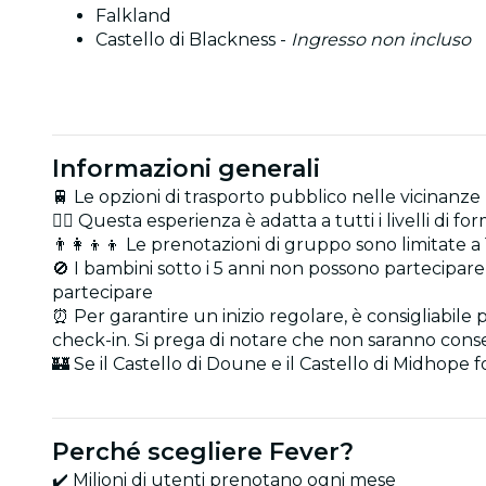
Falkland
Castello di Blackness -
Ingresso non incluso
Informazioni generali
🚆 Le opzioni di trasporto pubblico nelle vicinanz
🏋️‍♂️ Questa esperienza è adatta a tutti i livelli di for
👨‍👩‍👦‍👦 Le prenotazioni di gruppo sono limitate
🚫 I bambini sotto i 5 anni non possono partecipar
partecipare
⏰ Per garantire un inizio regolare, è consigliabile 
check-in. Si prega di notare che non saranno consen
🏰 Se il Castello di Doune e il Castello di Midhope 
Perché scegliere Fever?
✔️ Milioni di utenti prenotano ogni mese