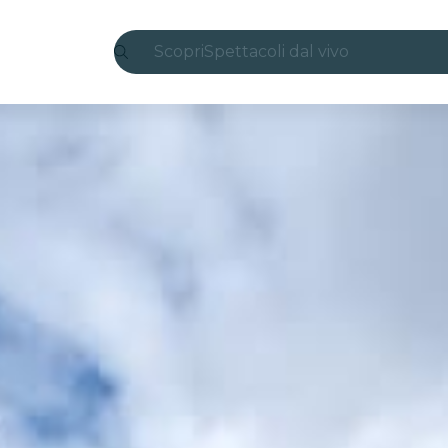
Scopri
Spettacoli dal vivo
Madrid
Candlelight
Londra
Esperienze e città
San Paolo
Mostre
Seoul
Tour città
Concerti