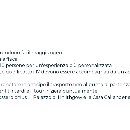
e rendono facile raggiungerci
ma fisica
 a 10 persone per un'esperienza più personalizzata
e, e quelli sotto i 17 devono essere accompagnati da un a
prenotare in anticipo il trasporto fino al punto di partenz
titi ritardi e il tour inizierà puntualmente
fossero chiusi, il Palazzo di Linlithgow e la Casa Callande