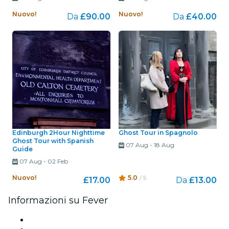
Nuovo!
Nuovo!
Da
£90.00
Da
£40.00
Edinburgh 2Hour Nighttime
Ghost Tour in Spagnolo
Ghost Tour with Spanish
07 Aug
-
18 Aug
Guide
07 Aug
-
02 Feb
Nuovo!
5.0
/ 5
£17.00
Da
£13.00
Informazioni su Fever
Stampa