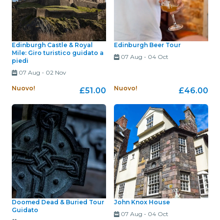
Edinburgh Castle & Royal
Edinburgh Beer Tour
Mile: Giro turistico guidato a
07 Aug
-
04 Oct
piedi
07 Aug
-
02 Nov
Nuovo!
Nuovo!
£51.00
£46.00
Doomed Dead & Buried Tour
John Knox House
Guidato
07 Aug
-
04 Oct