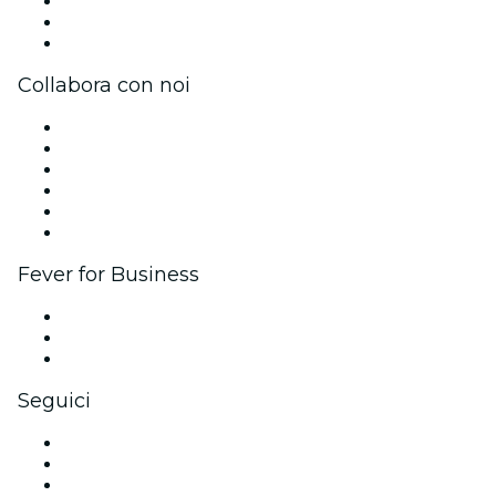
Unisciti al team
Carte regalo
Centro assistenza
Collabora con noi
Gestisci il tuo evento
Pubblica il tuo evento
Eventi aziendali & benefit
Programma di affiliazione
Programma Ambassador e Influencer
Brand partnership
Fever for Business
Eventi privati e biglietti di gruppo
Benefit aziendali
Gift card e voucher aziendali
Seguici
Facebook
X (Twitter)
Instagram