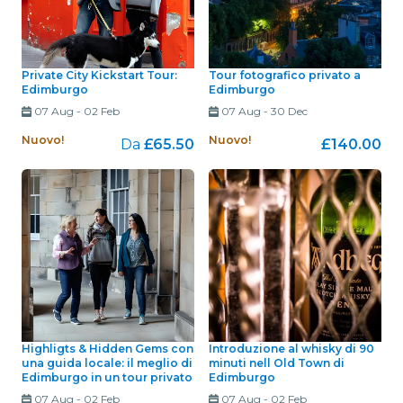
Private City Kickstart Tour:
Tour fotografico privato a
Edimburgo
Edimburgo
07 Aug
-
02 Feb
07 Aug
-
30 Dec
Nuovo!
Nuovo!
Da
£65.50
£140.00
Highligts & Hidden Gems con
Introduzione al whisky di 90
una guida locale: il meglio di
minuti nell Old Town di
Edimburgo in un tour privato
Edimburgo
07 Aug
-
02 Feb
07 Aug
-
02 Feb