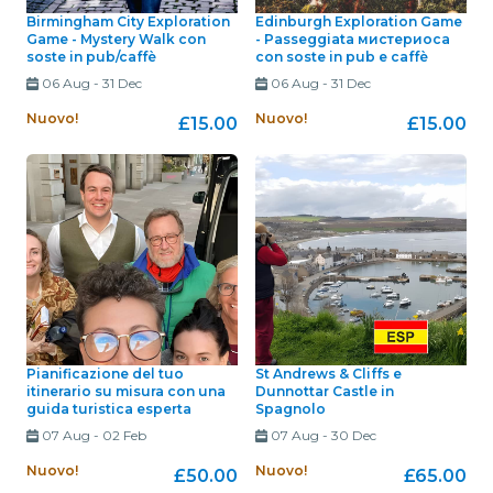
Birmingham City Exploration
Edinburgh Exploration Game
Game - Mystery Walk con
- Passeggiata мистериоса
soste in pub/caffè
con soste in pub e caffè
06 Aug
-
31 Dec
06 Aug
-
31 Dec
Nuovo!
Nuovo!
£15.00
£15.00
Pianificazione del tuo
St Andrews & Cliffs e
itinerario su misura con una
Dunnottar Castle in
guida turistica esperta
Spagnolo
07 Aug
-
02 Feb
07 Aug
-
30 Dec
Nuovo!
Nuovo!
£50.00
£65.00