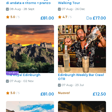
di andata e ritorno + pranzo
Walking Tour
08 Aug
-
28 Sept
07 Aug
-
26 Dec
5.0
/ 5
4.7
/ 5
£81.00
Da
£17.00
Trending
The Royal Edinburgh
Edinburgh Weekly Bar Crawl
OTR
07 Aug
-
02 Nov
07 Aug
-
23 Jul
5.0
/ 5
Nuovo!
£81.00
£12.50