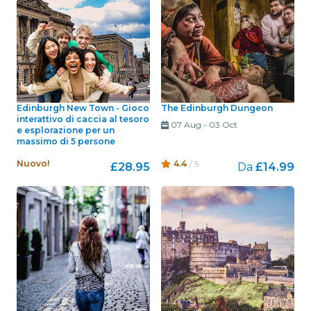
Edinburgh New Town - Gioco
The Edinburgh Dungeon
interattivo di caccia al tesoro
07 Aug
-
03 Oct
e esplorazione per un
massimo di 5 persone
Nuovo!
4.4
/ 5
£28.95
Da
£14.99