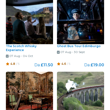
The Scotch Whisky
Ghost Bus Tour Edimburgo
Experience
07 Aug
-
30 Sept
07 Aug
-
04 Oct
4.8
/ 5
4.6
/ 5
Da
£11.50
Da
£19.00