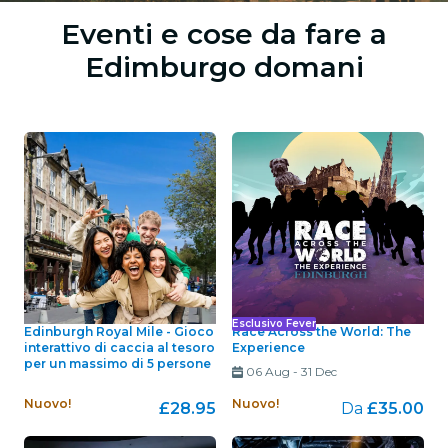
Eventi e cose da fare a
Edimburgo domani
Esclusivo Fever
Edinburgh Royal Mile - Gioco
Race Across the World: The
interattivo di caccia al tesoro
Experience
per un massimo di 5 persone
06 Aug
-
31 Dec
Nuovo!
Nuovo!
£28.95
Da
£35.00