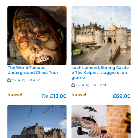
The World Famous
Loch Lomond, Stirling Castle
Underground Ghost Tour
e The Kelpies: viaggio di un
giorno
07 Aug
-
21 Aug
07 Aug
-
30 Sept
Nuovo!
Nuovo!
Da
£13.00
£69.00