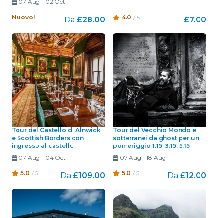
07 Aug
-
02 Oct
Nuovo!
4.0
/ 5
Da
£28.00
£7.00
Tour del Castello di Alnwick
Tour del Vecchio Mondo e
e Scottish Borders con
sotterranei da ghost per un
ingresso al castello
pomeriggio 1:15, 3:15, 5:15
07 Aug
-
04 Oct
07 Aug
-
18 Aug
5.0
/ 5
5.0
/ 5
Da
£109.00
Da
£12.00