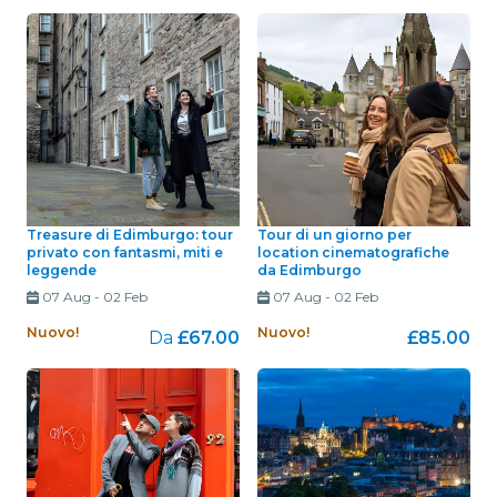
Treasure di Edimburgo: tour
Tour di un giorno per
privato con fantasmi, miti e
location cinematografiche
leggende
da Edimburgo
07 Aug
-
02 Feb
07 Aug
-
02 Feb
Nuovo!
Nuovo!
Da
£67.00
£85.00