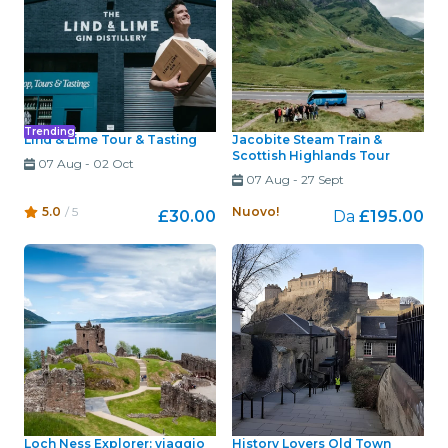
Trending
Lind & Lime Tour & Tasting
Jacobite Steam Train &
Scottish Highlands Tour
07 Aug
-
02 Oct
07 Aug
-
27 Sept
5.0
/ 5
Nuovo!
£30.00
Da
£195.00
Loch Ness Explorer: viaggio
History Lovers Old Town