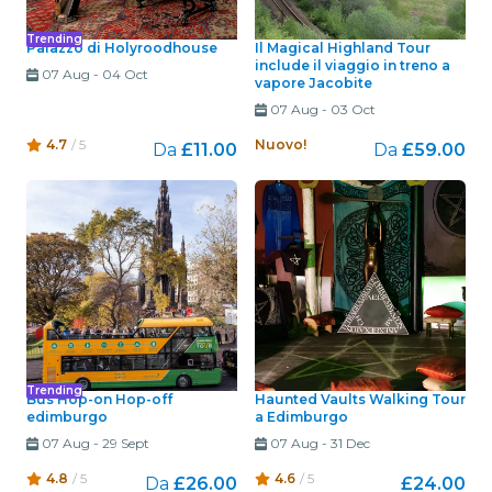
Trending
Palazzo di Holyroodhouse
Il Magical Highland Tour
include il viaggio in treno a
07 Aug
-
04 Oct
vapore Jacobite
07 Aug
-
03 Oct
4.7
/ 5
Nuovo!
Da
£11.00
Da
£59.00
Trending
Bus Hop-on Hop-off
Haunted Vaults Walking Tour
edimburgo
a Edimburgo
07 Aug
-
29 Sept
07 Aug
-
31 Dec
4.8
/ 5
4.6
/ 5
Da
£26.00
£24.00