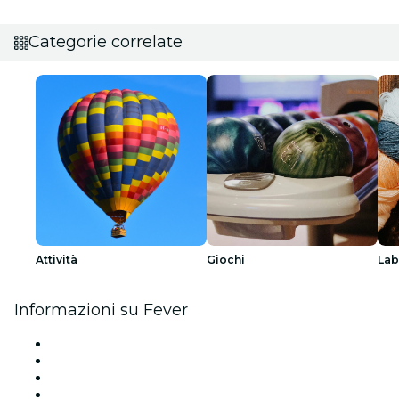
Categorie correlate
Attività
Giochi
Lab
Informazioni su Fever
Stampa
Unisciti al team
Carte regalo
Centro assistenza