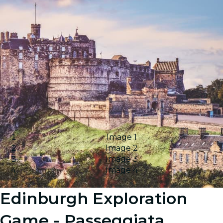
Image 1
Image 2
Image 3
Image 4
Edinburgh Exploration
Game - Passeggiata