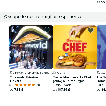
33,50 
Scopri le nostre migliori esperienze
Cineworld Cinemas Edinburgh
Patina
Asse
Cineworld Edinburgh
Taste Film presenta Chef
The J
Tickets
(2014) a Edimburgo!
Frank 
5.0
(1)
9 ago - 15 ago
Armst
4 dic -
Da
7,98 £
Da
103,95 £
Da
24,