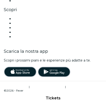
Youtube
Scopri
Luoghi a Edimburgo
Oggi
Domani
Questa settimana
Questo fine settimana
Scarica la nostra app
Scopri i prossimi piani e le esperienze più adatte a te.
Termini di utilizzo
|
Informativa sulla privacy
|
Gestione dei cookie
©2026 - Fever
Tickets