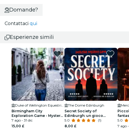
Domande?
Contattaci
qui
Esperienze simili
Duke of Wellington Equestrian statue
The Dome Edinburgh
Merc
Birmingham City
Secret Society of
Picco
Exploration Game - Mystery
Edinburgh: un gioco
fantas
Walk con soste in pub/caffè
7 ago - 31 dic
detectiveistico da
5.0
(1)
sotter
5.0
piccolezza a grandezza
nel s
15,00 £
8,00 £
7 ago -