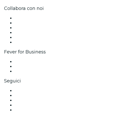
Collabora con noi
Gestisci il tuo evento
Pubblica il tuo evento
Eventi aziendali & benefit
Programma di affiliazione
Programma Ambassador e Influencer
Brand partnership
Fever for Business
Eventi privati e biglietti di gruppo
Benefit aziendali
Gift card e voucher aziendali
Seguici
Facebook
X (Twitter)
Instagram
TikTok
LinkedIn