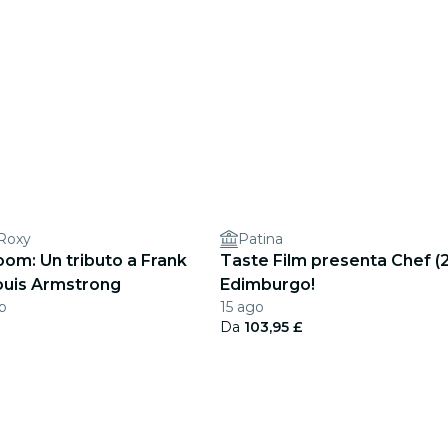
Roxy
Patina
om: Un tributo a Frank
Taste Film presenta Chef (
Louis Armstrong
Edimburgo!
eb
15 ago
Da
103,95 £