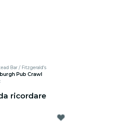
ad Bar / Fitzgerald’s
nburgh Pub Crawl
c
da ricordare