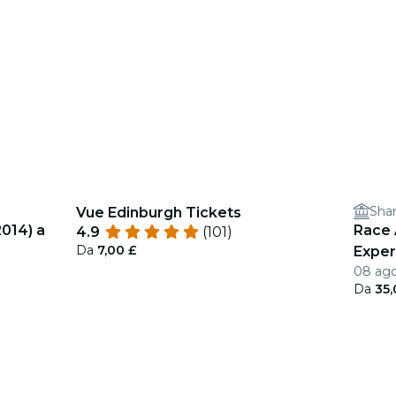
Sha
Vue Edinburgh Tickets
2014) a
Race 
4.9
(101)
Da
7,00 £
Exper
08 ago 
Da
35,