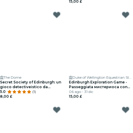
15,00 £
The Dome
Duke of Wellington Equestrian Statue
Secret Society of Edinburgh: un
Edinburgh Exploration Game -
gioco detectiveistico da
Passeggiata мистериоса con
piccolezza a grandezza
5.0
(1)
soste in pub e caffè
06 ago - 31 dic
8,00 £
15,00 £