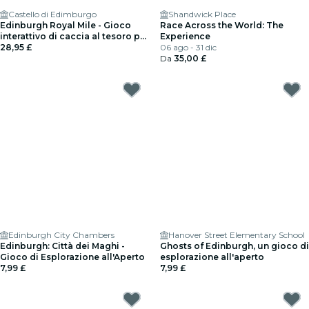
Castello di Edimburgo
Shandwick Place
Edinburgh Royal Mile - Gioco
Race Across the World: The
interattivo di caccia al tesoro per
Experience
un massimo di 5 persone
28,95 £
06 ago - 31 dic
Da
35,00 £
Edinburgh City Chambers
Hanover Street Elementary School
Edinburgh: Città dei Maghi -
Ghosts of Edinburgh, un gioco di
Gioco di Esplorazione all'Aperto
esplorazione all'aperto
7,99 £
7,99 £