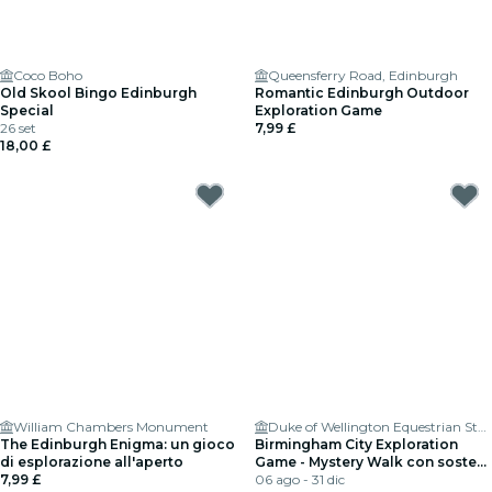
Coco Boho
Queensferry Road, Edinburgh
Old Skool Bingo Edinburgh
Romantic Edinburgh Outdoor
Special
Exploration Game
26 set
7,99 £
18,00 £
William Chambers Monument
Duke of Wellington Equestrian Statue
The Edinburgh Enigma: un gioco
Birmingham City Exploration
di esplorazione all'aperto
Game - Mystery Walk con soste
7,99 £
in pub/caffè
06 ago - 31 dic