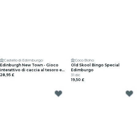
Castello di Edimburgo
Coco Boho
Edinburgh New Town - Gioco
Old Skool Bingo Special
interattivo di caccia al tesoro e
Edimburgo
esplorazione per un massimo di
28,95 £
31 dic
5 persone
19,50 £