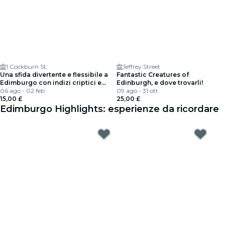
1 Cockburn St,
Jeffrey Street
Una sfida divertente e flessibile a
Fantastic Creatures of
Edimburgo con indizi criptici e
Edinburgh, e dove trovarli!
gemme nascoste
06 ago - 02 feb
09 ago - 31 ott
15,00 £
25,00 £
Edimburgo Highlights: esperienze da ricordare