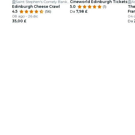
Saint Stephen's Comely Bank Church
Cineworld Edinburgh Tickets
A
Edinburgh Cheese Crawl
5.0
(1)
The
4.5
(56)
Da
7,98 £
Fra
08 ago - 26 dic
Arm
04 d
35,00 £
Da