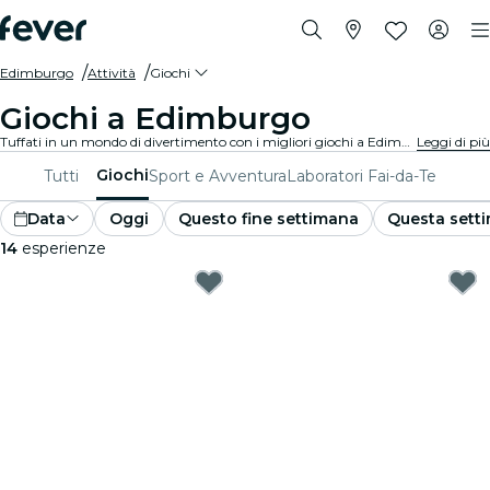
Edimburgo
Attività
Giochi
Giochi a Edimburgo
Tuffati in un mondo di divertimento con i migliori giochi a Edimburgo. Dai giochi da tavolo alle esperienze di realtà virtuale, c'è qualcosa per tutti i gusti.
Leggi di più
Giochi
Tutti
Sport e Avventura
Laboratori Fai-da-Te
Data
Oggi
Questo fine settimana
Questa sett
14
esperienze