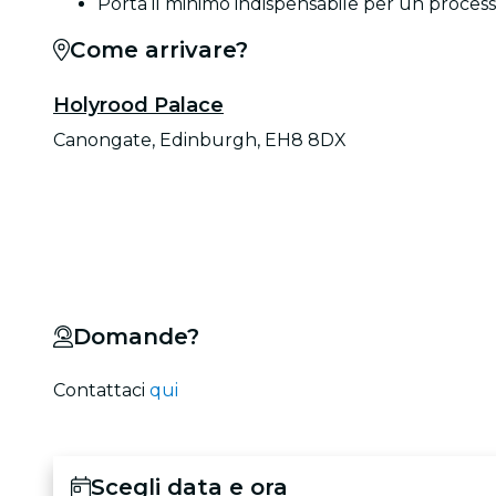
Porta il minimo indispensabile per un processo
Come arrivare?
Holyrood Palace
Canongate, Edinburgh, EH8 8DX
Domande?
Contattaci
qui
Scegli data e ora