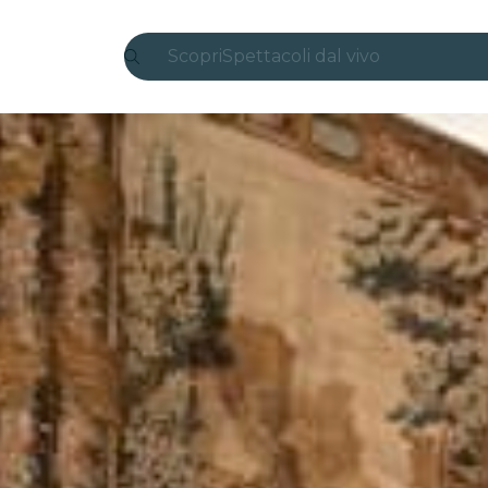
Scopri
Spettacoli dal vivo
Madrid
Candlelight
Londra
Esperienze e città
San Paolo
Mostre
Seoul
Tour città
Concerti