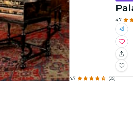
Pal
4.7
4.7
(25)