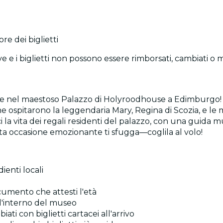
re dei biglietti
e e i biglietti non possono essere rimborsati, cambiati o 
zese nel maestoso Palazzo di Holyroodhouse a Edimburgo! L
e ospitarono la leggendaria Mary, Regina di Scozia, e le m
la vita dei regali residenti del palazzo, con una guida m
esta occasione emozionante ti sfugga—coglila al volo!
dienti locali
ocumento che attesti l'età
l'interno del museo
i con biglietti cartacei all'arrivo