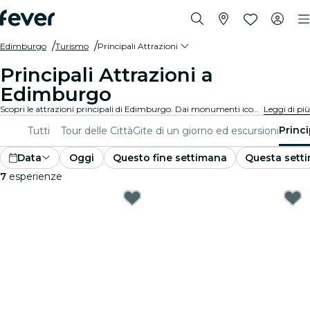
Edimburgo
Turismo
Principali Attrazioni
Principali Attrazioni a
Edimburgo
Scopri le attrazioni principali di Edimburgo. Dai monumenti iconici e ai centri culturali imperdibili, dai parchi mozzafiato ai tesori nascosti, esplora i luoghi da non perdere con queste esperienze. Scopri cosa rende Edimburgo davvero unica!
Leggi di più
Princi
Tutti
Tour delle Città
Gite di un giorno ed escursioni
Data
Oggi
Questo fine settimana
Questa sett
7
esperienze