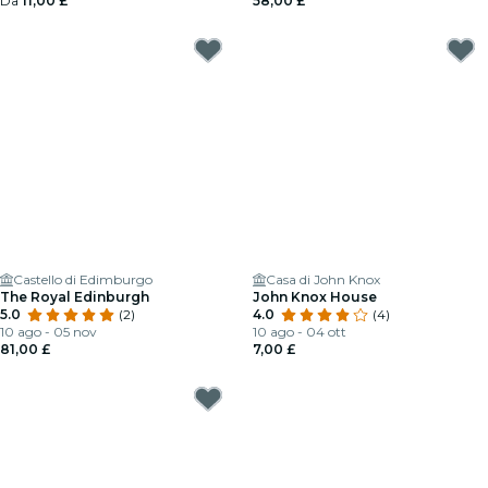
Da
11,00 £
58,00 £
Castello di Edimburgo
Casa di John Knox
The Royal Edinburgh
John Knox House
5.0
(2)
4.0
(4)
10 ago - 05 nov
10 ago - 04 ott
81,00 £
7,00 £