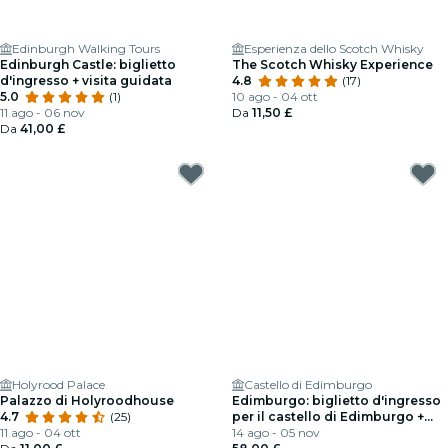
Edinburgh Walking Tours
Esperienza dello Scotch Whisky
Edinburgh Castle: biglietto
The Scotch Whisky Experience
d'ingresso + visita guidata
4.8
(17)
5.0
(1)
10 ago - 04 ott
11 ago - 06 nov
Da
11,50 £
Da
41,00 £
Holyrood Palace
Castello di Edimburgo
Palazzo di Holyroodhouse
Edimburgo: biglietto d'ingresso
4.7
(25)
per il castello di Edimburgo +
11 ago - 04 ott
tour a piedi Harry Potter
14 ago - 05 nov