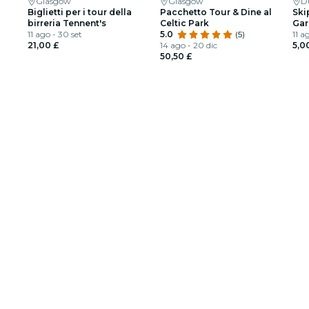
Glasgow
Glasgow
D
Biglietti per i tour della
Pacchetto Tour & Dine al
Ski
birreria Tennent's
Celtic Park
Gar
11 ago - 30 set
5.0
(5)
11 a
21,00 £
14 ago - 20 dic
5,0
50,50 £