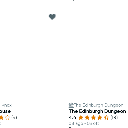
n Knox
The Edinburgh Dungeon
House
The Edinburgh Dungeon
(4)
4.4
(19)
t
08 ago - 03 ott