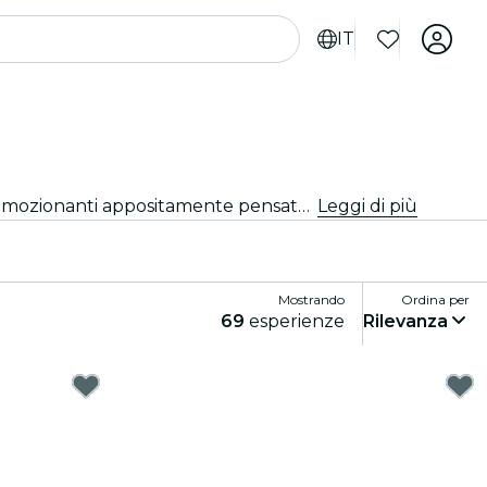
IT
Cerchi cose da fare a Edimburgo per i turisti? Scopri Edimburgo un'avventura alla volta con queste esperienze emozionanti appositamente pensate per i turisti. Scopri le migliori cose da fare!
Leggi di più
Mostrando
Ordina per
69
esperienze
Rilevanza