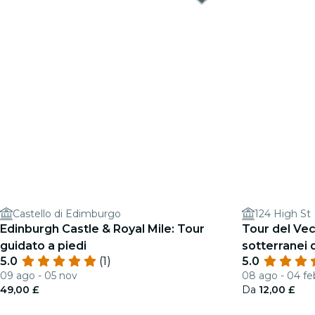
Castello di Edimburgo
124 High St
Edinburgh Castle & Royal Mile: Tour
Tour del Ve
guidato a piedi
sotterranei 
5.0
(1)
5.0
pomeriggio 1:
09 ago - 05 nov
08 ago - 04 fe
49,00 £
Da
12,00 £