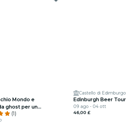
Castello di Edimburgo
cchio Mondo e
Edinburgh Beer Tour
09 ago - 04 ott
da ghost per un
46,00 £
(1)
15, 3:15, 5:15
b