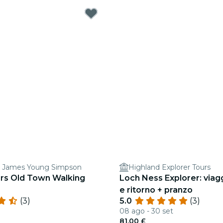
ir James Young Simpson
Highland Explorer Tours
ers Old Town Walking
Loch Ness Explorer: viag
e ritorno + pranzo
(3)
5.0
(3)
08 ago - 30 set
81,00 £