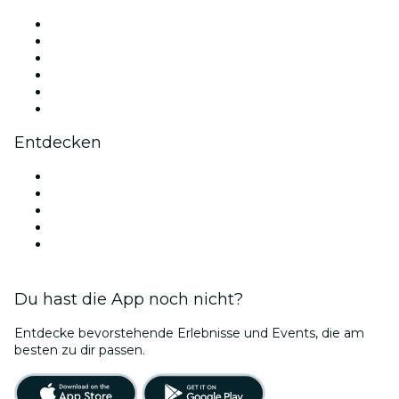
Facebook
X (Twitter)
Instagram
TikTok
LinkedIn
YouTube
Entdecken
Veranstaltungsorte in Birmingham
Heute
Morgen
Diese Woche
Dieses Wochenende
Du hast die App noch nicht?
Entdecke bevorstehende Erlebnisse und Events, die am
besten zu dir passen.