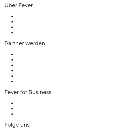
Über Fever
Presse
Wir stellen ein!
Geschenkgutscheine
Hilfe-Center
Partner werden
Fever Zone
Veröffentliche dein Event
Firmenevents & -vorteile
Affiliate-Programm
Botschafter & Influencer-Programm
Markenpartnerschaften
Fever for Business
Privatveranstaltungen & Gruppentickets
Firmenvorteile
Firmengeschenkkarten und -gutscheine
Folge uns