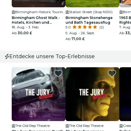
Birmingham Historic Touring Company
Station Street (Stop NS10)
Birmingham Ghost Walk -
Birmingham Stonehenge
1963 
Hotels, Kirchen und
und Bath Tagesausflug
Right
Unruhen Tour
18. Aug. - 3. Feb.
5.0
(2)
Histor
7. Aug.
Spazi
Ab
30,00 £
9. Aug. - 26. Sept.
Ab
33,
Ab
71,00 £
Entdecke unsere Top-Erlebnisse
The Old Rep Theatre
The Old Rep Theatre
Cres