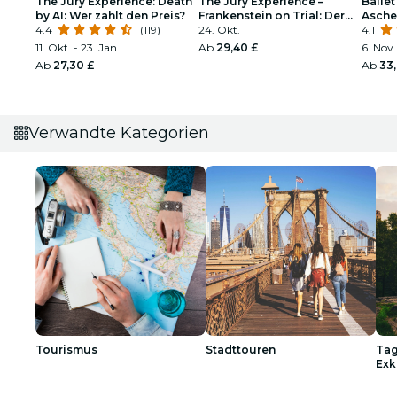
The Jury Experience: Death
The Jury Experience –
Ballet
by AI: Wer zahlt den Preis?
Frankenstein on Trial: Der
Aschen
4.4
(119)
Mann, der Gott
24. Okt.
funke
4.1
herausforderte
11. Okt. - 23. Jan.
Ab
29,40 £
6. Nov.
Ab
27,30 £
Ab
33
Verwandte Kategorien
Tourismus
Stadttouren
Tag
Exk