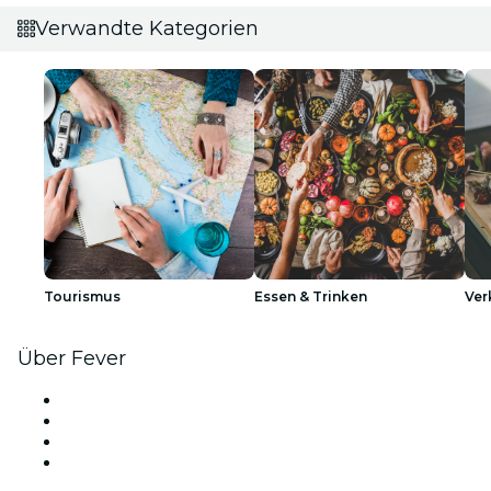
Verwandte Kategorien
Tourismus
Essen & Trinken
Ver
Über Fever
Presse
Wir stellen ein!
Geschenkgutscheine
Hilfe-Center