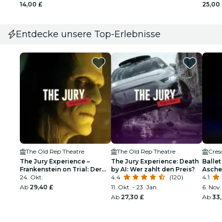
14,00 £
25,00
Entdecke unsere Top-Erlebnisse
The Old Rep Theatre
The Old Rep Theatre
Cres
The Jury Experience –
The Jury Experience: Death
Ballet
Frankenstein on Trial: Der
by AI: Wer zahlt den Preis?
Aschen
Mann, der Gott
24. Okt.
4.4
(120)
funke
4.1
herausforderte
Ab
29,40 £
11. Okt. - 23. Jan.
6. Nov.
Ab
27,30 £
Ab
33