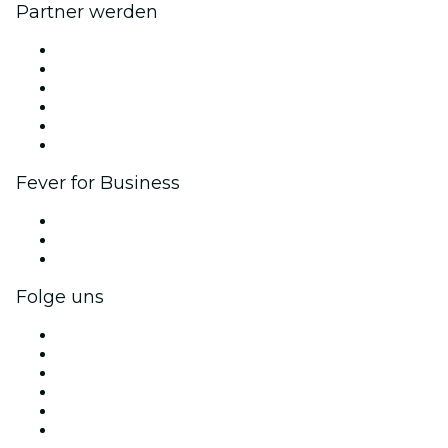
Partner werden
Fever Zone
Veröffentliche dein Event
Firmenevents & -vorteile
Affiliate-Programm
Botschafter & Influencer-Programm
Markenpartnerschaften
Fever for Business
Privatveranstaltungen & Gruppentickets
Firmenvorteile
Firmengeschenkkarten und -gutscheine
Folge uns
Facebook
X (Twitter)
Instagram
TikTok
LinkedIn
YouTube