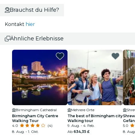
Brauchst du Hilfe?
Kontakt
hier
Ähnliche Erlebnisse
Birmingham Cathedral
Mehrere Orte
Shre
Birmingham City Centre
The best of Birmingham city
Shrew
Walking Tour
Walking tour
Gefän
4.0
(4)
9. Aug. - 4. Feb.
5.0
8. Aug. - 1. Okt.
Ab
634,35 £
8. Aug.