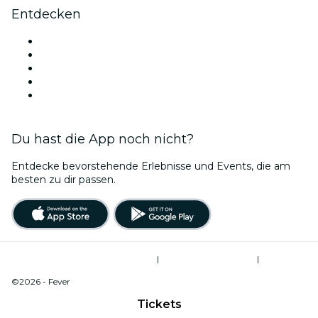
Entdecken
Veranstaltungsorte in Birmingham
Heute
Morgen
Diese Woche
Dieses Wochenende
Du hast die App noch nicht?
Entdecke bevorstehende Erlebnisse und Events, die am
besten zu dir passen.
Allgemeine Geschäftsbedingungen
|
Datenschutzerklärung
|
Cookie-Verwaltung
©2026 - Fever
Tickets