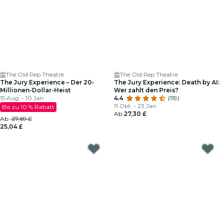
The Old Rep Theatre
The Old Rep Theatre
The Jury Experience – Der 20-
The Jury Experience: Death by AI:
Millionen-Dollar-Heist
Wer zahlt den Preis?
15 Aug. - 10 Jan.
4.4
(119)
11 Okt. - 23 Jan.
Bis zu 10 % Rabatt
Ab
27,30 £
Ab
27,69 £
25,04 £