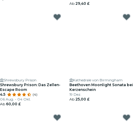
Ab
29,40 £
Shrewsbury Prison
Kathedrale von Birmingham
Shrewsbury Prison: Das Zellen-
Beethoven Moonlight Sonata bei
Escape Room
Kerzenschein
4.5
(4)
19 Dez.
06 Aug. - 04 Okt.
Ab
25,00 £
Ab
60,00 £