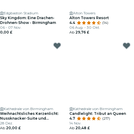
Edgbaston Stadium
Alton Towers
Sky Kingdom: Eine Drachen-
Alton Towers Resort
Drohnen-Show - Birmingham
4.4
(14)
06 - 07 Nov.
06 Aug. - 30 Okt.
0,00 £
Ab
29,76 £
Kathedrale von Birmingham
Kathedrale von Birmingham
Weihnachtsliches Kerzenlicht:
Candlelight: Tribut an Queen
Nussknacker-Suite und
4.7
(217)
Rachmaninow 2. Klavierkonzert
28 Dez.
14 Nov.
in der Birmingham Cathedral
Ab
20,00 £
Ab
20,48 £