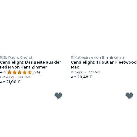
St Paul’s Church
Kathedrale von Birmingham
Candlelight: Das Beste aus der
Candlelight: Tribut an Fleetwood
Feder von Hans Zimmer
Mac
4.5
(96)
19 Sept. - 03 Dez.
08 Aug. - 30 Jan.
Ab
20,48 £
Ab
21,00 £