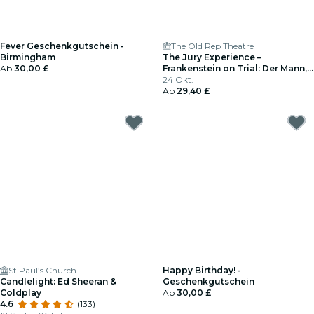
Fever Geschenkgutschein -
The Old Rep Theatre
Birmingham
The Jury Experience –
Ab
30,00 £
Frankenstein on Trial: Der Mann,
der Gott herausforderte
24 Okt.
Ab
29,40 £
St Paul’s Church
Happy Birthday! -
Candlelight: Ed Sheeran &
Geschenkgutschein
Coldplay
Ab
30,00 £
4.6
(133)