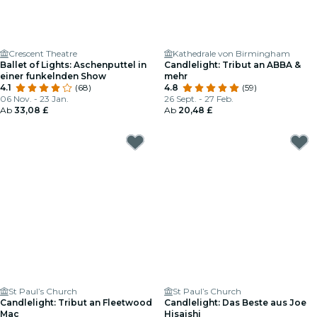
Crescent Theatre
Kathedrale von Birmingham
Ballet of Lights: Aschenputtel in
Candlelight: Tribut an ABBA &
einer funkelnden Show
mehr
4.1
(68)
4.8
(59)
06 Nov. - 23 Jan.
26 Sept. - 27 Feb.
Ab
33,08 £
Ab
20,48 £
St Paul’s Church
St Paul’s Church
Candlelight: Tribut an Fleetwood
Candlelight: Das Beste aus Joe
Mac
Hisaishi