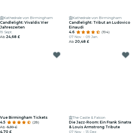
Kathedrale von Birmingham
Kathedrale von Birmingham
Candlelight: Vivaldis Vier
Candlelight: Tribut an Ludovico
Jahreszeiten
Einaudi
19 Sept.
4.6
(194)
Ab
24,68 £
07 Nov. - 09 Jan.
Ab
20,48 £
Vue Birmingham Tickets
The Castle & Falcon
4.5
(28)
Die Jazz-Room: Ein Frank Sinatra
Ab
5,39 £
& Louis Armstrong Tribute
4,70 £
07 Nov. - 13 Dez.