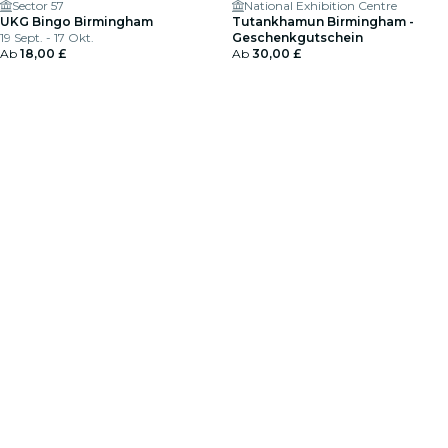
Sector 57
National Exhibition Centre
UKG Bingo Birmingham
Tutankhamun Birmingham -
19 Sept. - 17 Okt.
Geschenkgutschein
Ab
18,00 £
Ab
30,00 £