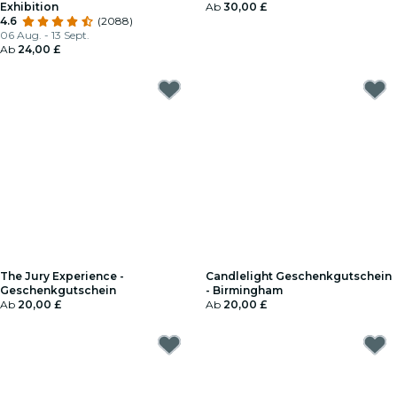
Exhibition
Geschenkgutschein
Ab
30,00 £
4.6
(2088)
06 Aug. - 13 Sept.
Ab
24,00 £
The Jury Experience -
Candlelight Geschenkgutschein
Geschenkgutschein
- Birmingham
Ab
20,00 £
Ab
20,00 £