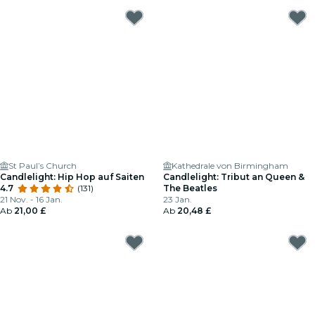
St Paul’s Church
Kathedrale von Birmingham
Candlelight: Hip Hop auf Saiten
Candlelight: Tribut an Queen &
4.7
(131)
The Beatles
21 Nov. - 16 Jan.
23 Jan.
Ab
21,00 £
Ab
20,48 £