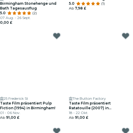
Birmingham Stonehenge und
5.0
(1)
Bath Tagesausflug
Ab
7,98 £
5.0
(2)
07 Aug. - 26 Sept.
0,00 £
25 Frederick St
The Button Factory
Taste Film präsentiert Pulp
Taste Film präsentiert
Fiction (1994) in Birmingham!
Ratatouille (2007) in
01 - 06 Nov.
Birmingham!
18 - 22 Okt.
Ab
91,00 £
Ab
91,00 £