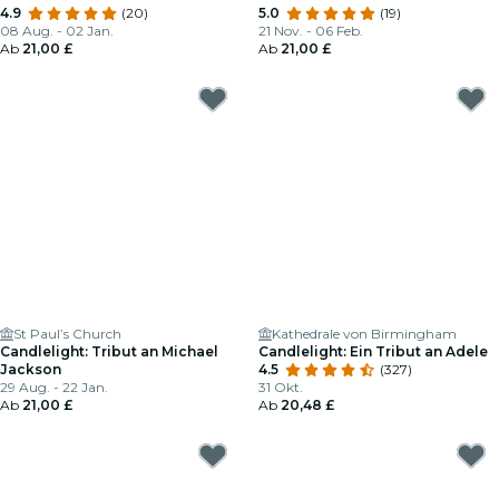
4.9
(20)
5.0
(19)
08 Aug. - 02 Jan.
21 Nov. - 06 Feb.
Ab
21,00 £
Ab
21,00 £
St Paul’s Church
Kathedrale von Birmingham
Candlelight: Tribut an Michael
Candlelight: Ein Tribut an Adele
Jackson
4.5
(327)
29 Aug. - 22 Jan.
31 Okt.
Ab
21,00 £
Ab
20,48 £