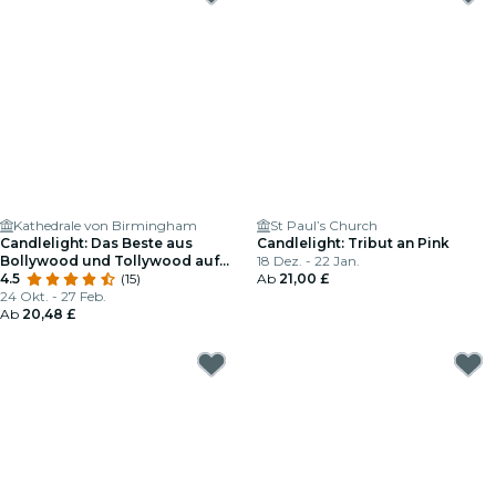
Kathedrale von Birmingham
St Paul’s Church
Candlelight: Das Beste aus
Candlelight: Tribut an Pink
Bollywood und Tollywood auf
18 Dez. - 22 Jan.
Saiten
4.5
(15)
Ab
21,00 £
24 Okt. - 27 Feb.
Ab
20,48 £