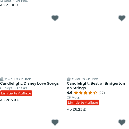
12 Sept. - 06 Feb.
Ab
21,00 £
St Paul’s Church
St Paul’s Church
Candlelight: Disney Love Songs
Candlelight: Best of Bridgerton
05 Sept. - 17 Okt.
on Strings
4.6
(97)
Limitierte Auflage
29 Aug.
Ab
26,78 £
Limitierte Auflage
Ab
26,25 £