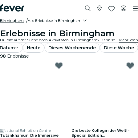
Birmingham
Alle Erlebnisse in Birmingham
Erlebnisse in Birmingham
Du bist auf der Suche nach Aktivitäten in Birmingham? Dann schau Dir unsere vollständige Auswahl an und entdecke die besten Aktivitäten und Erlebnisse, die wir aktuell in der Stadt anbieten.
Mehr lesen
Datum
Heute
Dieses Wochenende
Diese Woche
98
Erlebnisse
National Exhibition Centre
Die beste Kollegin der Welt! -
Tutankhamun: Die Immersive
Special Edition