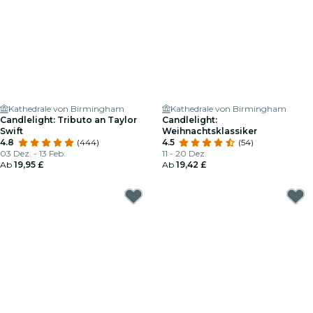
Kathedrale von Birmingham
Kathedrale von Birmingham
Candlelight: Tributo an Taylor
Candlelight:
Swift
Weihnachtsklassiker
4.8
(444)
4.5
(54)
03 Dez. - 13 Feb.
11 - 20 Dez.
Ab
19,95 £
Ab
19,42 £