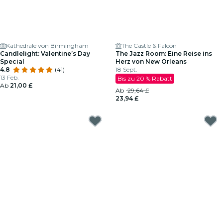
Kathedrale von Birmingham
The Castle & Falcon
Candlelight: Valentine’s Day
The Jazz Room: Eine Reise ins
Special
Herz von New Orleans
4.8
(41)
18 Sept.
13 Feb.
Bis zu 20 % Rabatt
Ab
21,00 £
Ab
29,64 £
23,94 £