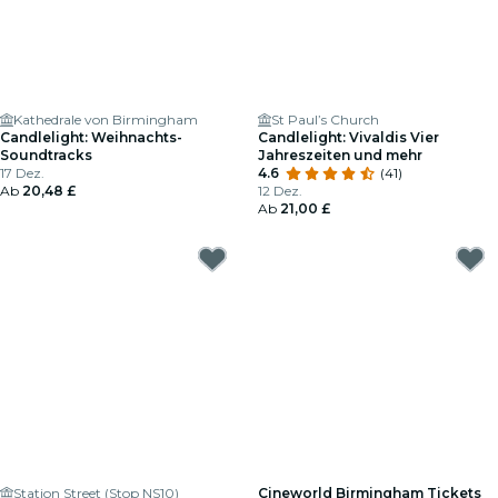
Kathedrale von Birmingham
St Paul’s Church
Candlelight: Weihnachts-
Candlelight: Vivaldis Vier
Soundtracks
Jahreszeiten und mehr
17 Dez.
4.6
(41)
Ab
20,48 £
12 Dez.
Ab
21,00 £
Station Street (Stop NS10)
Cineworld Birmingham Tickets