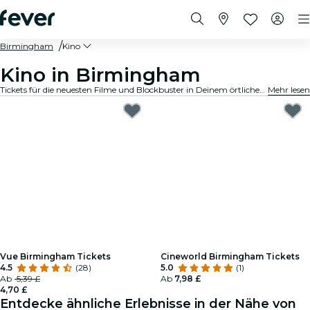
Birmingham
Kino
Kino in Birmingham
Tickets für die neuesten Filme und Blockbuster in Deinem örtlichen Kino in Birmingham.
Mehr lesen
Vue Birmingham Tickets
Cineworld Birmingham Tickets
4.5
(28)
5.0
(1)
Ab
5,39 £
Ab
7,98 £
4,70 £
Entdecke ähnliche Erlebnisse in der Nähe von