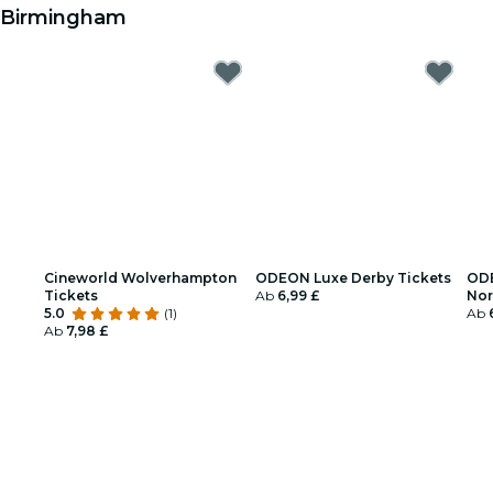
Birmingham
Cineworld Wolverhampton
ODEON Luxe Derby Tickets
OD
Tickets
Ab
6,99 £
Nor
5.0
(1)
Ab
Ab
7,98 £