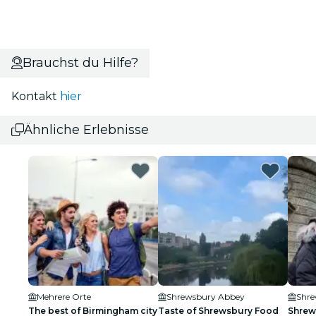
Brauchst du Hilfe?
Kontakt
hier
Ähnliche Erlebnisse
Mehrere Orte
Shrewsbury Abbey
Shre
The best of Birmingham city
Taste of Shrewsbury Food
Shrew