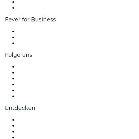
Botschafter & Influencer-Programm
Markenpartnerschaften
Fever for Business
Privatveranstaltungen & Gruppentickets
Firmenvorteile
Firmengeschenkkarten und -gutscheine
Folge uns
Facebook
X (Twitter)
Instagram
TikTok
LinkedIn
YouTube
Entdecken
Veranstaltungsorte in Birmingham
Heute
Morgen
Diese Woche