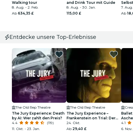
Walking tour
and Drink Tour mit Guide
Selbs
8. Aug. - 2. Feb.
8. Aug. - 30. Jan.
7. Aug.
Ab
634,35 £
115,00 £
Ab
18,
Entdecke unsere Top-Erlebnisse
The Old Rep Theatre
The Old Rep Theatre
Cres
The Jury Experience: Death
The Jury Experience –
Ballet
by AI: Wer zahlt den Preis?
Frankenstein on Trial: Der
Aschen
4.4
(119)
Mann, der Gott
24. Okt.
funke
4.1
herausforderte
11. Okt. - 23. Jan.
Ab
29,40 £
6. Nov.